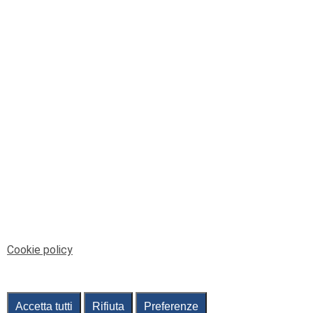
© Telenord Srl
P.IVA e CF: 00945590107 - ISC. REA - GE: 229501
Sede Legale: Via XX Settembre 41/3, 16121 GENOVA
PEC: contabilita@pec.telenord.it
Capitale sociale: 343.598,42 euro i.v.
Tutti i diritti riservati, vietata la copia anche parziale
dei contenuti
pubtelenord@telenord.it
Tel. 010 55 32 701
Informativa della privacy
|
Gestisci consenso
Cookie policy
Accetta tutti
Rifiuta
Preferenze