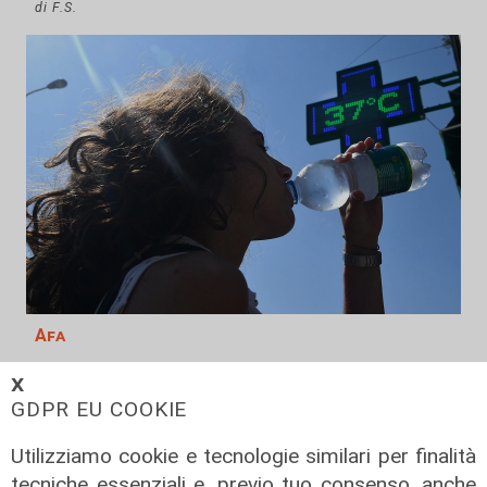
di F.S.
Afa
Caldo in Liguria, bollino rosso anche
𝗫
sabato: settimo giorno consecutivo
GDPR EU COOKIE
06/08/2026
di F.S.
Utilizziamo cookie e tecnologie similari per finalità
tecniche essenziali e, previo tuo consenso, anche