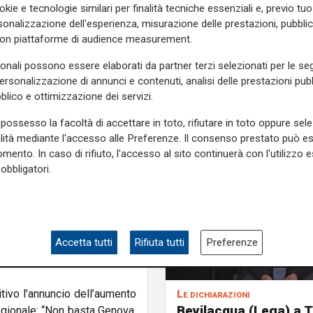
okie e tecnologie similari per finalità tecniche essenziali e, previo t
onalizzazione dell'esperienza, misurazione delle prestazioni, pubblic
lassificazione nazionale che
con piattaforme di audience measurement.
Per Natale la conseguenza è
uni non parteciperanno alla
sonali possono essere elaborati da partner terzi selezionati per le seg
0 milioni”, ha spiegato,
personalizzazione di annunci e contenuti, analisi delle prestazioni pubbl
ei territori dell’entroterra.
blico e ottimizzazione dei servizi.
rno di aver perso tempo:
possesso la facoltà di accettare in toto, rifiutare in toto oppure sele
ta è rimasta in silenzio”.
alità mediante l'accesso alle Preferenze. Il consenso prestato può 
mento. In caso di rifiuto, l'accesso al sito continuerà con l'utilizzo e
ontributi nazionali rischia di
obbligatori.
a, ricordando che il numero
zionale e che sono in corso
 la verticalità del territorio,
Accetta tutti
Rifiuta tutti
Preferenze
 penalizzazioni”, ha detto,
itivo l’annuncio dell’aumento
Le dichiarazioni
Bevilacqua (Lega) a T
regionale: “Non basta Genova,