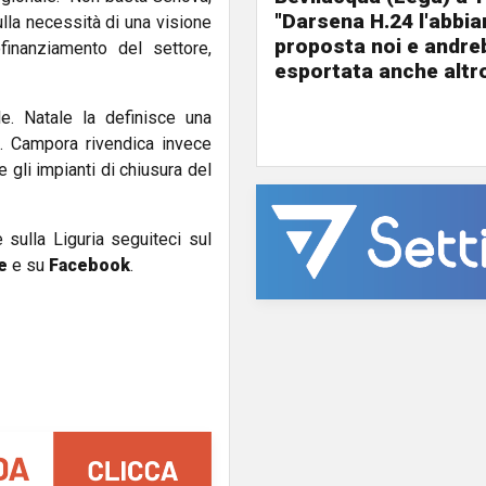
"Darsena H.24 l'abbi
lla necessità di una visione
proposta noi e andre
finanziamento del settore,
esportata anche altr
e. Natale la definisce una
”. Campora rivendica invece
re gli impianti di chiusura del
e sulla Liguria seguiteci sul
e
e su
Facebook
.