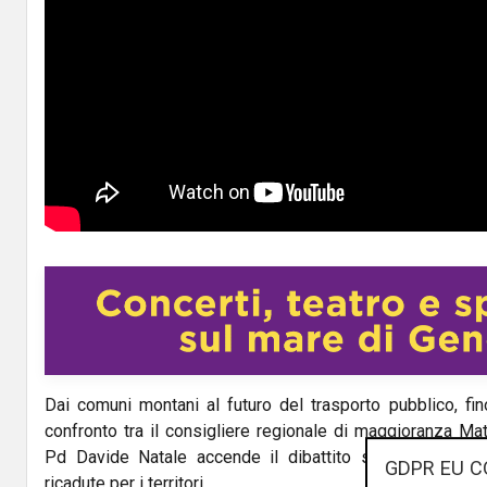
Dai comuni montani al futuro del trasporto pubblico, fino 
confronto tra il consigliere regionale di maggioranza M
Pd Davide Natale accende il dibattito sulle scelte del
GDPR EU C
ricadute per i territori.