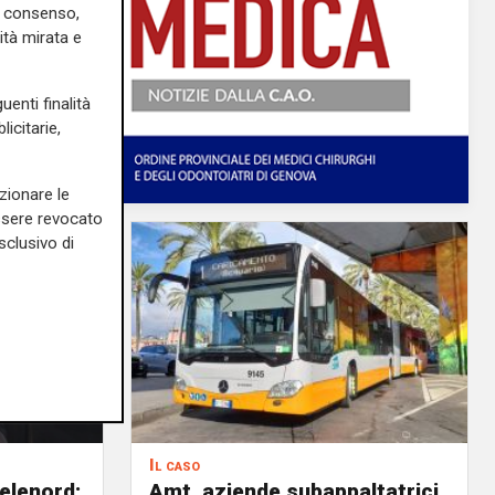
uo consenso,
ità mirata e
uenti finalità
icitarie,
zionare le
essere revocato
sclusivo di
Il caso
elenord:
Amt, aziende subappaltatrici