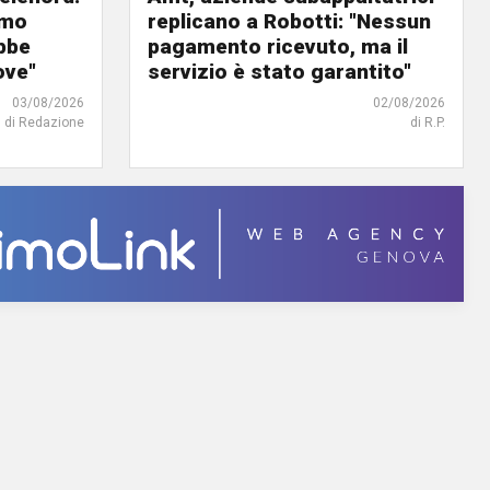
amo
replicano a Robotti: "Nessun
bbe
pagamento ricevuto, ma il
ove"
servizio è stato garantito"
03/08/2026
02/08/2026
di Redazione
di R.P.