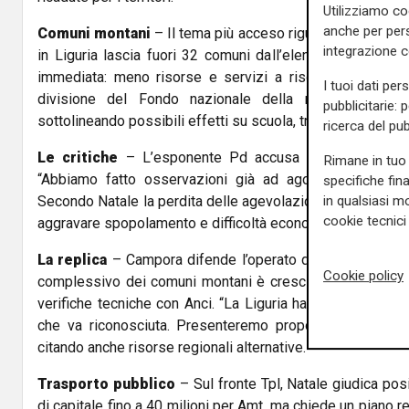
Utilizziamo co
anche per pers
Comuni montani
– Il tema più acceso riguarda la nuova c
integrazione 
in Liguria lascia fuori 32 comuni dall’elenco montano. 
immediata: meno risorse e servizi a rischio. “I 32 com
I tuoi dati per
divisione del Fondo nazionale della montagna da 20
pubblicitarie: 
sottolineando possibili effetti su scuola, trasporti e sanità n
ricerca del pub
Le critiche
– L’esponente Pd accusa Regione e Gove
Rimane in tuo 
“Abbiamo fatto osservazioni già ad agosto, ma la Giun
specifiche fin
in qualsiasi mo
Secondo Natale la perdita delle agevolazioni fiscali e dei c
cookie tecnici 
aggravare spopolamento e difficoltà economiche.
La replica
– Campora difende l’operato della maggioranz
Cookie policy
complessivo dei comuni montani è cresciuto a livello na
verifiche tecniche con Anci. “La Liguria ha una particolarità,
che va riconosciuta. Presenteremo proposte per evitare
citando anche risorse regionali alternative.
Trasporto pubblico
– Sul fronte Tpl, Natale giudica pos
di capitale fino a 40 milioni per Amt, ma chiede un piano 