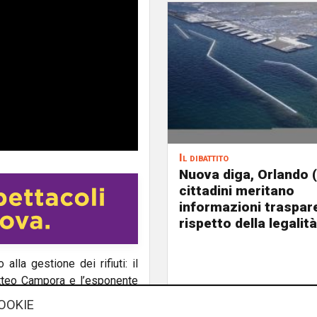
Il dibattito
Nuova diga, Orlando (
cittadini meritano
informazioni traspare
rispetto della legalità
alla gestione dei rifiuti: il
atteo Campora e l’esponente
la Regione Liguria e sulle
OOKIE