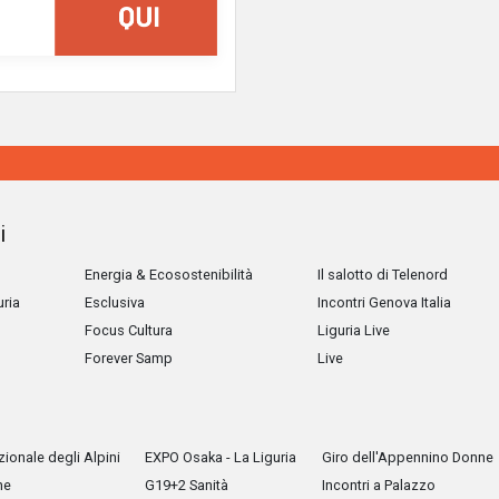
i
Energia & Ecosostenibilità
Il salotto di Telenord
uria
Esclusiva
Incontri Genova Italia
Focus Cultura
Liguria Live
Forever Samp
Live
ionale degli Alpini
EXPO Osaka - La Liguria
Giro dell'Appennino Donne
he
G19+2 Sanità
Incontri a Palazzo