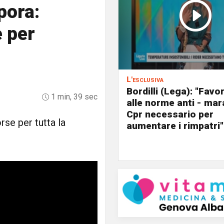
pora:
 per
L'esclusiva
Bordilli (Lega): "Favo
1 min, 39 sec
alle norme anti - mar
Cpr necessario per
se per tutta la
aumentare i rimpatri"