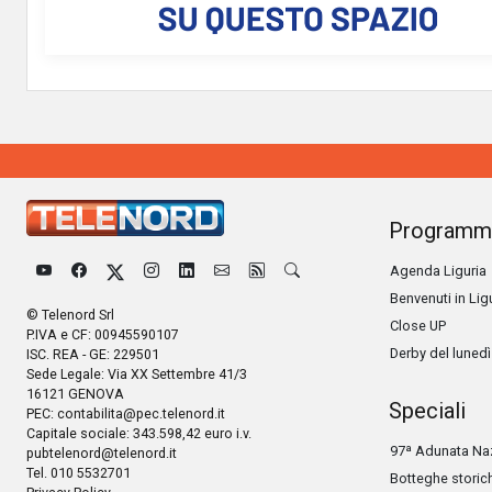
Programm
Agenda Liguria
Benvenuti in Lig
© Telenord Srl
Close UP
P.IVA e CF: 00945590107
Derby del lunedì
ISC. REA - GE: 229501
Sede Legale: Via XX Settembre 41/3
16121 GENOVA
Speciali
PEC:
contabilita@pec.telenord.it
Capitale sociale: 343.598,42 euro i.v.
97ª Adunata Naz
pubtelenord@telenord.it
Tel. 010 5532701
Botteghe storic