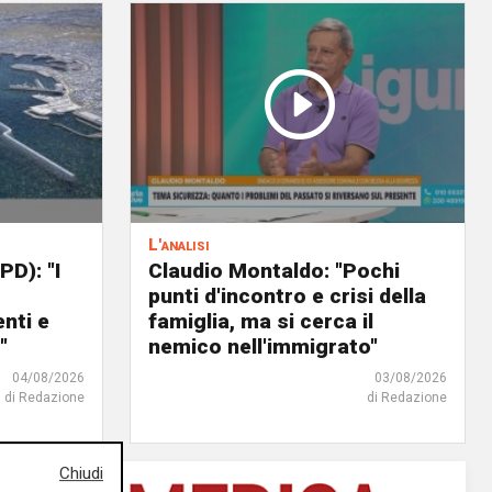
L'analisi
PD): "I
Claudio Montaldo: "Pochi
punti d'incontro e crisi della
nti e
famiglia, ma si cerca il
"
nemico nell'immigrato"
04/08/2026
03/08/2026
di Redazione
di Redazione
Chiudi