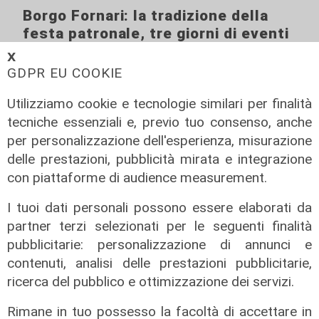
Borgo Fornari: la tradizione della
festa patronale, tre giorni di eventi
09/08/2026
𝗫
di Redazione
GDPR EU COOKIE
Utilizziamo cookie e tecnologie similari per finalità
tecniche essenziali e, previo tuo consenso, anche
per personalizzazione dell'esperienza, misurazione
delle prestazioni, pubblicità mirata e integrazione
con piattaforme di audience measurement.
I tuoi dati personali possono essere elaborati da
partner terzi selezionati per le seguenti finalità
pubblicitarie: personalizzazione di annunci e
Il rapporto
contenuti, analisi delle prestazioni pubblicitarie,
ricerca del pubblico e ottimizzazione dei servizi.
Scajola: "Io e Bucci? Al governatore
ho promesso che gli sarei stato
Rimane in tuo possesso la facoltà di accettare in
sempre vicino. Con il mio consiglio"