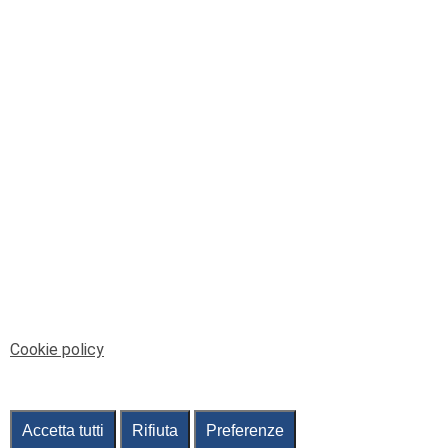
© Telenord Srl
P.IVA e CF: 00945590107 - ISC. REA - GE: 229501
Sede Legale: Via XX Settembre 41/3, 16121 GENOVA
PEC: contabilita@pec.telenord.it
Capitale sociale: 343.598,42 euro i.v.
Tutti i diritti riservati, vietata la copia anche parziale
dei contenuti
pubtelenord@telenord.it
Tel. 010 55 32 701
Informativa della privacy
|
Gestisci consenso
Cookie policy
Accetta tutti
Rifiuta
Preferenze