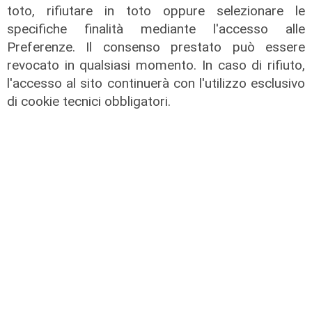
toto, rifiutare in toto oppure selezionare le
09/08/2026
specifiche finalità mediante l'accesso alle
di Redazione
Preferenze. Il consenso prestato può essere
revocato in qualsiasi momento. In caso di rifiuto,
l'accesso al sito continuerà con l'utilizzo esclusivo
di cookie tecnici obbligatori.
Le dichiarazioni
Sicurezza a Genova: il SIAP auspica
che l’incontro tra il Ministro
Piantedosi e la Sindaca Salis riporti
il tema nell’alveo corretto dei Patti