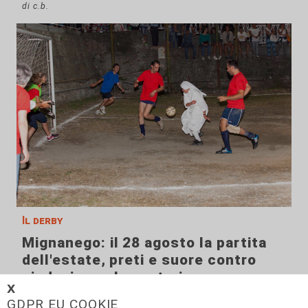
di c.b.
Il derby
Mignanego: il 28 agosto la partita
dell'estate, preti e suore contro
sindaci e parlamentari
𝗫
08/08/2026
GDPR EU COOKIE