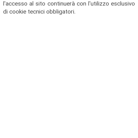
l'accesso al sito continuerà con l'utilizzo esclusivo
Parte dal ghetto la reazione contro
di cookie tecnici obbligatori.
degrado e malavita. Tacchini
(Centro Est) a Telenord: "Disagio
sociale avanzato"
07/08/2026
L'esclusiva
Vassallo (consigliere delega