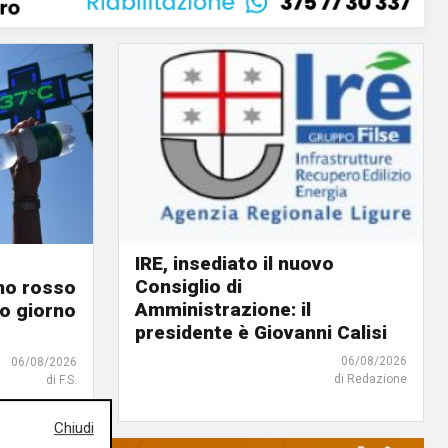
IRE, insediato il nuovo
Consiglio di
ino rosso
Amministrazione: il
o giorno
presidente è Giovanni Calisi
06/08/2026
06/08/2026
di Redazione
di F.S.
Chiudi