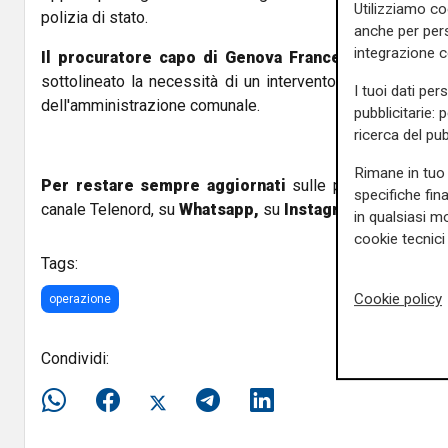
Utilizziamo co
polizia di stato.
anche per pers
integrazione 
Il procuratore capo di Genova Francesco Cozzi
nel
sottolineato la necessità di un intervento non solo dell
I tuoi dati per
dell'amministrazione comunale.
pubblicitarie: 
ricerca del pub
Rimane in tuo 
Per restare sempre aggiornati
sulle principali notizi
specifiche fin
canale Telenord, su
Whatsapp,
su
Instagram
,
su
Youtub
in qualsiasi mo
cookie tecnici 
Tags:
Cookie policy
operazione
Condividi: