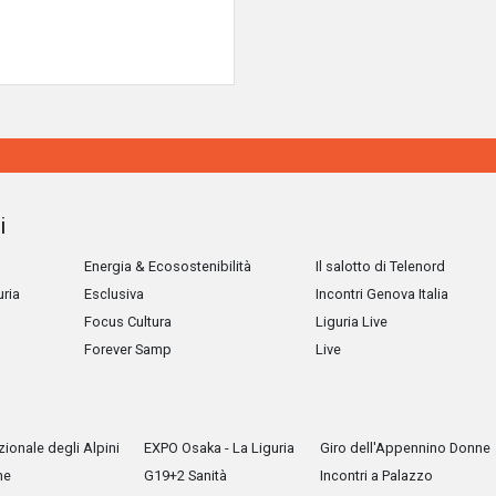
i
Energia & Ecosostenibilità
Il salotto di Telenord
uria
Esclusiva
Incontri Genova Italia
Focus Cultura
Liguria Live
Forever Samp
Live
ionale degli Alpini
EXPO Osaka - La Liguria
Giro dell'Appennino Donne
he
G19+2 Sanità
Incontri a Palazzo