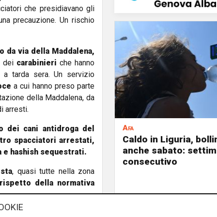
iatori che presidiavano gli
suna precauzione. Un rischio
to da via della Maddalena,
 dei
carabinieri
che hanno
 a tarda sera. Un servizio
oce
a cui hanno preso parte
 stazione della Maddalena, da
i arresti.
Afa
lio dei cani antidroga del
Caldo in Liguria, boll
tro spacciatori arrestati,
anche sabato: settim
a e hashish sequestrati.
consecutivo
sta
, quasi tutte nella zona
rispetto della normativa
OOKIE
effettuato dagli agenti della