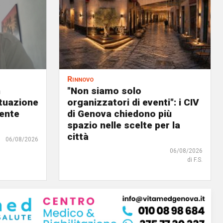
Rinnovo
n
"Non siamo solo
ituazione
organizzatori di eventi": i CIV
dente
di Genova chiedono più
spazio nelle scelte per la
città
06/08/2026
06/08/2026
di F.S.