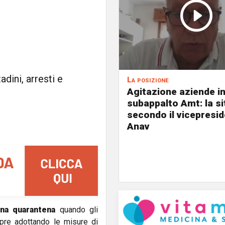
adini, arresti e
La posizione
Agitazione aziende i
subappalto Amt: la s
secondo il vicepresi
Anav
ena quarantena
quando gli
mpre adottando le misure di