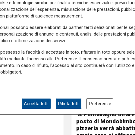
okie e tecnologie similari per finalità tecniche essenziali e, previo t
onalizzazione dell'esperienza, misurazione delle prestazioni, pubblic
con piattaforme di audience measurement.
 rispondere agli abitanti ha
e forze dell'ordine ma anche
sonali possono essere elaborati da partner terzi selezionati per le seg
personalizzazione di annunci e contenuti, analisi delle prestazioni pubbl
blico e ottimizzazione dei servizi.
possesso la facoltà di accettare in toto, rifiutare in toto oppure sele
e sulla Liguria seguiteci sul
alità mediante l'accesso alle Preferenze. Il consenso prestato può 
e
e su
Facebook
.
mento. In caso di rifiuto, l'accesso al sito continuerà con l'utilizzo e
obbligatori.
Le novità
Accetta tutti
Rifiuta tutti
Preferenze
Ass. Viscogliosi a Te
"A Puntavagno un'area
posto di Mondobimbo
pizzeria verrà abbatt