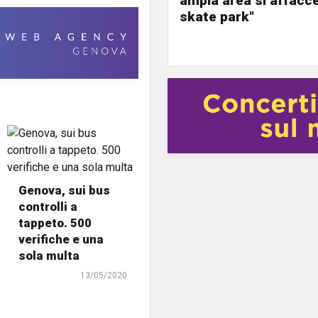
ampia area si affacc
skate park"
Genova, sui bus
controlli a
tappeto. 500
verifiche e una
sola multa
13/05/2020