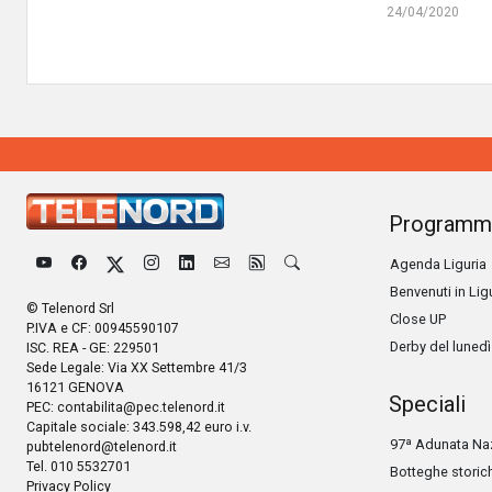
24/04/2020
Programm
Agenda Liguria
Benvenuti in Lig
© Telenord Srl
Close UP
P.IVA e CF: 00945590107
Derby del lunedì
ISC. REA - GE: 229501
Sede Legale: Via XX Settembre 41/3
16121 GENOVA
Speciali
PEC:
contabilita@pec.telenord.it
Capitale sociale: 343.598,42 euro i.v.
97ª Adunata Naz
pubtelenord@telenord.it
Tel. 010 5532701
Botteghe storic
Privacy Policy