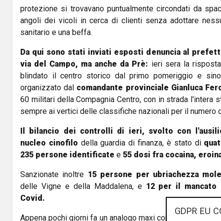
protezione si trovavano puntualmente circondati da spacc
angoli dei vicoli in cerca di clienti senza adottare nes
sanitario e una beffa.
Da qui sono stati inviati esposti denuncia al prefet
via del Campo, ma anche da Prè:
ieri sera la risposta
blindato il centro storico dal primo pomeriggio e sino
organizzato dal
comandante provinciale Gianluca Fer
60 militari della Compagnia Centro, con in strada l'intera
sempre ai vertici delle classifiche nazionali per il numero d
Il bilancio dei controlli di ieri, svolto con l'ausi
nucleo cinofilo
della guardia di finanza, è stato di
quat
235 persone identificate
e
55 dosi fra cocaina, eroin
Sanzionate inoltre
15 persone per ubriachezza mole
delle Vigne e della Maddalena, e
12 per il mancato 
Covid.
GDPR EU C
Appena pochi giorni fa un analogo maxi controllo era stato 