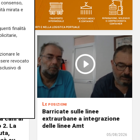
uo consenso,
ità mirata e
uenti finalità
icitarie,
zionare le
essere revocato
sclusivo di
Le posizioni
lenord:
Barricate sulle linee
 cani al
extraurbane a integrazione
 2. La
delle linee Amt
uta,
05/08/2026