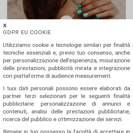
𝗫
GDPR EU COOKIE
Utilizziamo cookie e tecnologie similari per finalità
tecniche essenziali e, previo tuo consenso, anche
per personalizzazione dell'esperienza, misurazione
delle prestazioni, pubblicità mirata e integrazione
I consigli dell'esperto
con piattaforme di audience measurement.
Creme solari e conservazione dei
farmaci in estate: cosa sapere
I tuoi dati personali possono essere elaborati da
05/08/2026
partner terzi selezionati per le seguenti finalità
di Filippo Serio
pubblicitarie: personalizzazione di annunci e
contenuti, analisi delle prestazioni pubblicitarie,
ricerca del pubblico e ottimizzazione dei servizi.
Rimane in tuo possesso la facoltà di accettare in