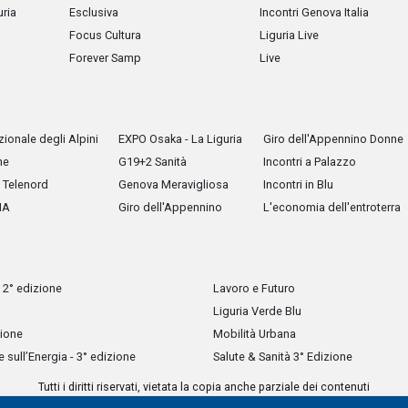
uria
Esclusiva
Incontri Genova Italia
Focus Cultura
Liguria Live
Forever Samp
Live
ionale degli Alpini
EXPO Osaka - La Liguria
Giro dell'Appennino Donne
he
G19+2 Sanità
Incontri a Palazzo
Telenord
Genova Meravigliosa
Incontri in Blu
IA
Giro dell'Appennino
L'economia dell'entroterra
 2° edizione
Lavoro e Futuro
Liguria Verde Blu
zione
Mobilità Urbana
sull’Energia - 3° edizione
Salute & Sanità 3° Edizione
Tutti i diritti riservati, vietata la copia anche parziale dei contenuti