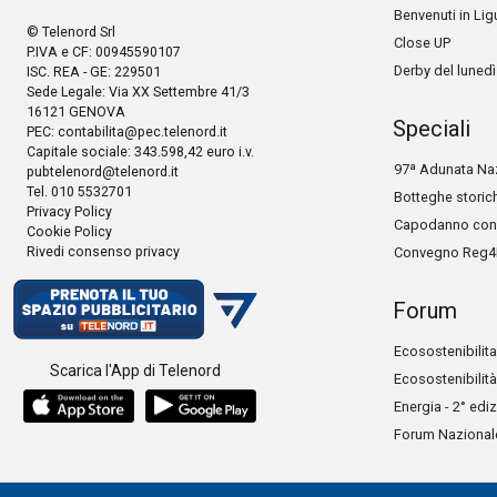
Benvenuti in Lig
© Telenord Srl
Close UP
P.IVA e CF: 00945590107
Derby del lunedì
ISC. REA - GE: 229501
Sede Legale: Via XX Settembre 41/3
16121 GENOVA
Speciali
PEC:
contabilita@pec.telenord.it
Capitale sociale: 343.598,42 euro i.v.
97ª Adunata Naz
pubtelenord@telenord.it
Tel. 010 5532701
Botteghe storic
Privacy Policy
Capodanno con 
Cookie Policy
Rivedi consenso privacy
Convegno Reg4
Forum
Ecosostenibilita
Scarica l'App di Telenord
Ecosostenibilità
Energia - 2° edi
Forum Nazionale 