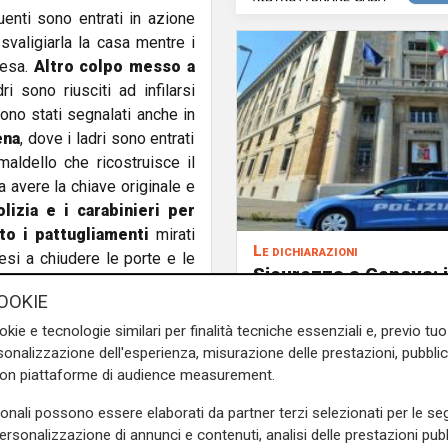
uenti sono entrati in azione
svaligiarla la casa mentre i
resa.
Altro colpo messo a
ri sono riusciti ad infilarsi
ono stati segnalati anche in
ena
, dove i ladri sono entrati
aldello che ricostruisce il
 avere la chiave originale e
lizia e i carabinieri per
to i pattugliamenti
mirati
Le dichiarazioni
esi a chiudere le porte e le
Sicurezza a Genova: i
e invitano a segnalare al 112
auspica che l’incontro
OOKIE
ci. Nei mesi scorsi grazie ad
Ministro Piantedosi e
dri specializzati nei furti in
okie e tecnologie similari per finalità tecniche essenziali e, previo t
Sindaca Salis riporti 
onalizzazione dell'esperienza, misurazione delle prestazioni, pubblic
sti con una grossa calamita
nell’alveo corretto de
con piattaforme di audience measurement.
per la
e sulla Liguria seguiteci sul
sonali possono essere elaborati da partner terzi selezionati per le seg
e
e su
Facebook
.
personalizzazione di annunci e contenuti, analisi delle prestazioni pubbl