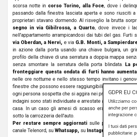
scorsa notte in
corso Torino, alla Foce
, dove i delinq
passando dalla finestra lasciata aperta e sono riusciti a 
proprietari stavano dormendo. Al risveglio la brutta sorp
segno in via Gibilrossa, a Quarto
, dove invece i lad
nell'appartamento arrampicandosi dai tubi del gas. Furti s
via Oberdan, a Nervi,
e via
G.B. Monti, a Sampierdar
in azione dalla porta usando una chiave bulgara, un grim
profilo della chiave di una serratura a doppia mappa senza
senza smontare la serratura della porta blindata.
La po
fronteggiare questa ondata di furti hanno aumenta
nelle ore notturne e nello stesso tempo invitano i genov
finestre che possono essere raggiungibili dai ladri. Inoltr
GDPR EU C
ogni persona sospetta che si aggira nei pressi degli edifi
indagini sono stati individuate e arrestate alcune bande di la
Utilizziamo co
anche per pers
casa. In un caso gli arnesi di scasso erano stati nasco
integrazione 
sotto la carrozzeria dell'auto.
Per restare sempre aggiornati
sulle principali notizi
I tuoi dati per
canale Telenord, su
Whatsapp,
su
Instagram
,
su
Youtub
pubblicitarie: 