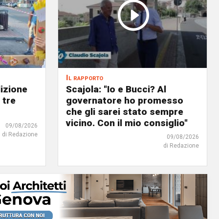
Il rapporto
dizione
Scajola: "Io e Bucci? Al
 tre
governatore ho promesso
che gli sarei stato sempre
vicino. Con il mio consiglio"
09/08/2026
di Redazione
09/08/2026
di Redazione