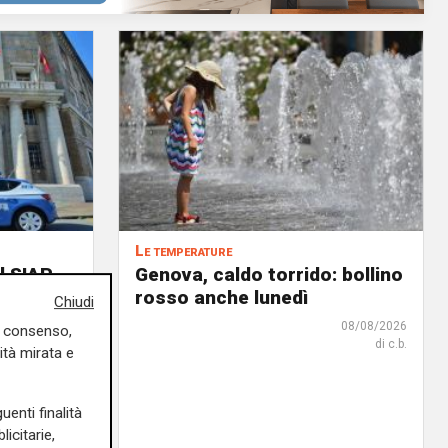
Le temperature
l SIAP
Genova, caldo torrido: bollino
 tra il
rosso anche lunedì
Chiudi
 la
08/08/2026
uo consenso,
il tema
di c.b.
ità mirata e
i Patti
uenti finalità
08/08/2026
icitarie,
di Redazione