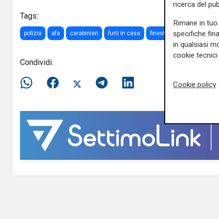
ricerca del pub
Tags:
Rimane in tuo 
specifiche fin
polizia
afa
carabinieri
furti in casa
finestre aperte
chiave 
in qualsiasi mo
cookie tecnici 
Condividi:
Cookie policy