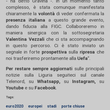
- ha detto Gravina -. In un momento tanto
complesso, è stata comunque manifestata
chiaramente la
volontà
di veder confermata la
presenza
italiana
a questo grande evento,
dando fiducia alla FIGC. Collaboreremo in
maniera sinergica con la sottosegretaria
Valentina Vezzali
che ci sta accompagnando
in questo percorso. Ci è stato inviato un
segnale in forte
prospettiva
sulla
ripresa
che
noi trasferiremo prontamente alla
Uefa
”.
Per restare sempre aggiornati
sulle principali
notizie sulla Liguria seguiteci sul canale
Telenord, su
Whatsapp,
su
Instagram
,
su
Youtube
e su
Facebook
.
Tags:
euro2020
europei
stadi
porte chiuse