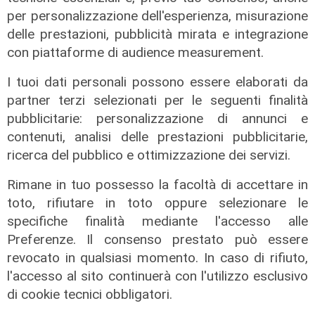
per personalizzazione dell'esperienza, misurazione
delle prestazioni, pubblicità mirata e integrazione
con piattaforme di audience measurement.
I tuoi dati personali possono essere elaborati da
partner terzi selezionati per le seguenti finalità
La trattativa
pubblicitarie: personalizzazione di annunci e
Genoa, affondo per Sow. Il
contenuti, analisi delle prestazioni pubblicitarie,
centrocampista svizzero è
ricerca del pubblico e ottimizzazione dei servizi.
vicinissimo
Rimane in tuo possesso la facoltà di accettare in
04/08/2026
toto, rifiutare in toto oppure selezionare le
di Claudio Baffico
specifiche finalità mediante l'accesso alle
Preferenze. Il consenso prestato può essere
revocato in qualsiasi momento. In caso di rifiuto,
l'accesso al sito continuerà con l'utilizzo esclusivo
di cookie tecnici obbligatori.