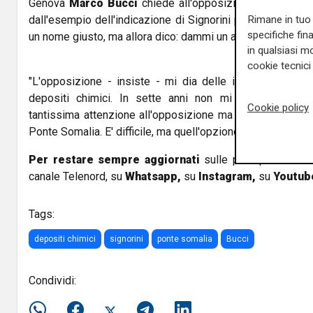
Genova
Marco Bucci
chiede all'opposizione un atteggi
Rimane in tuo 
dall'esempio dell'indicazione di Signorini per Iren: "Facil
specifiche fin
un nome giusto, ma allora dico: dammi un altro nome".
in qualsiasi mo
cookie tecnici 
"L'opposizione - insiste - mi dia delle idee e io le po
depositi chimici. In sette anni non mi è stata indicat
Cookie policy
tantissima attenzione all'opposizione ma non mi è stata 
Ponte Somalia. E' difficile, ma quell'opzione è la meno pegg
Per restare sempre aggiornati
sulle principali notizi
canale Telenord, su
Whatsapp,
su
Instagram
,
su
Youtub
Tags:
depositi chimici
signorini
ponte somalia
Bucci
Condividi: