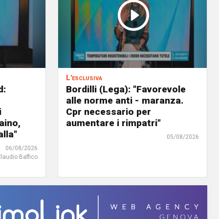
L'esclusiva
d:
Bordilli (Lega): "Favorevole
alle norme anti - maranza.
i
Cpr necessario per
aino,
aumentare i rimpatri"
lla"
05/08/2026
06/08/2026
Claudio Baffico