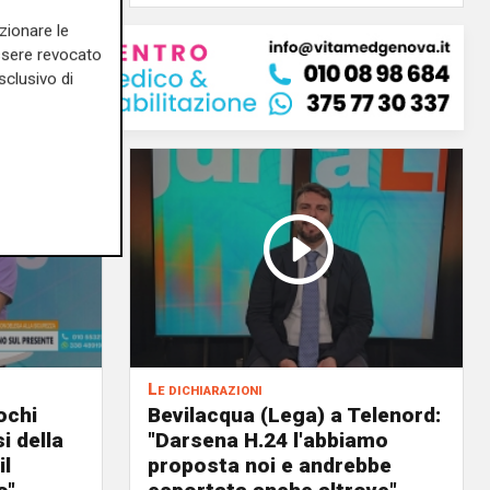
zionare le
essere revocato
sclusivo di
Le dichiarazioni
ochi
Bevilacqua (Lega) a Telenord:
i della
"Darsena H.24 l'abbiamo
il
proposta noi e andrebbe