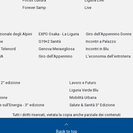
Focus Cultura
Liguria Live
Forever Samp
Live
ionale degli Alpini
EXPO Osaka - La Liguria
Giro dell'Appennino Donne
he
G19+2 Sanità
Incontri a Palazzo
Telenord
Genova Meravigliosa
Incontri in Blu
IA
Giro dell'Appennino
L'economia dell'entroterra
 2° edizione
Lavoro e Futuro
Liguria Verde Blu
zione
Mobilità Urbana
sull’Energia - 3° edizione
Salute & Sanità 3° Edizione
Tutti i diritti riservati, vietata la copia anche parziale dei contenuti
Back to top