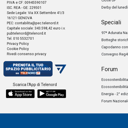
Close UP
P.IVA e CF: 00945590107
Derby del lunedì
ISC. REA - GE: 229501
Sede Legale: Via XX Settembre 41/3
16121 GENOVA
Speciali
PEC:
contabilita@pec.telenord.it
Capitale sociale: 343.598,42 euro i.v.
97ª Adunata Naz
pubtelenord@telenord.it
Tel. 010 5532701
Botteghe storic
Privacy Policy
Capodanno con 
Cookie Policy
Rivedi consenso privacy
Convegno Reg4
Forum
Ecosostenibilita
Scarica l'App di Telenord
Ecosostenibilità
Energia - 2° edi
Forum Nazionale 