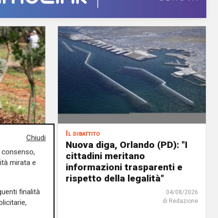
Il dibattito
Chiudi
o di un
Nuova diga, Orlando (PD): "I
uo consenso,
cittadini meritano
ità mirata e
icoltura
informazioni trasparenti e
rispetto della legalità"
04/08/2026
di Redazione
uenti finalità
04/08/2026
di Redazione
icitarie,