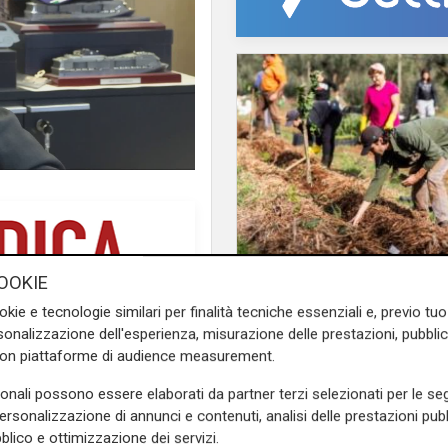
Il finanziamento
OOKIE
Regione: incrementat
okie e tecnologie similari per finalità tecniche essenziali e, previo t
milione il bando per
onalizzazione dell'esperienza, misurazione delle prestazioni, pubblic
l'innovazione nell'agr
con piattaforme di audience measurement.
sonali possono essere elaborati da partner terzi selezionati per le seg
personalizzazione di annunci e contenuti, analisi delle prestazioni pubbl
ero Timossi
, il sindaco di
blico e ottimizzazione dei servizi.