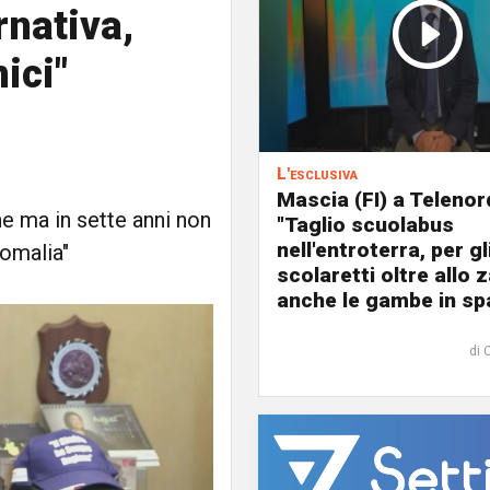
rnativa,
ici"
L'esclusiva
Mascia (FI) a Telenor
ne ma in sette anni non
"Taglio scuolabus
nell'entroterra, per gl
Somalia"
scolaretti oltre allo z
anche le gambe in spa
di 