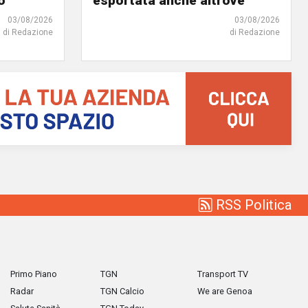
o"
esportata anche altrove"
03/08/2026
03/08/2026
di Redazione
di Redazione
RSS Politica
Primo Piano
TGN
Transport TV
Radar
TGN Calcio
We are Genoa