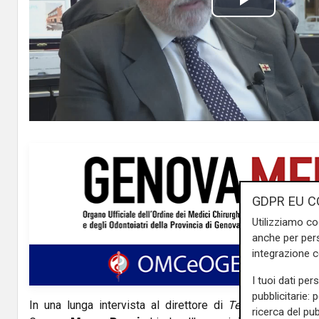
P
l
a
y
V
i
GDPR EU C
d
Utilizziamo co
e
anche per pers
integrazione 
o
I tuoi dati per
pubblicitarie: 
In una lunga intervista al direttore di
Telenord
Giampi
ricerca del pub