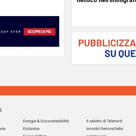
nemico nell'immigrat
i
Energia & Ecosostenibilità
Il salotto di Telenord
uria
Esclusiva
Incontri Genova Italia