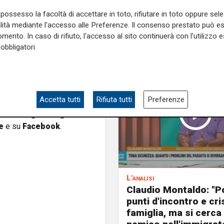
amento costruttivo, partendo
possesso la facoltà di accettare in toto, rifiutare in toto oppure sele
e oggi dire che non sia stato
alità mediante l'accesso alle Preferenze. Il consenso prestato può 
mento. In caso di rifiuto, l'accesso al sito continuerà con l'utilizzo e
obbligatori.
rto avanti, così come per i
a un'alternativa. Io presto
data indicazione diversa da
io che ci sia".
Accetta tutti
Rifiuta tutti
Preferenze
e sulla Liguria seguiteci sul
e
e su
Facebook
.
L'analisi
Claudio Montaldo: "P
punti d'incontro e cris
famiglia, ma si cerca 