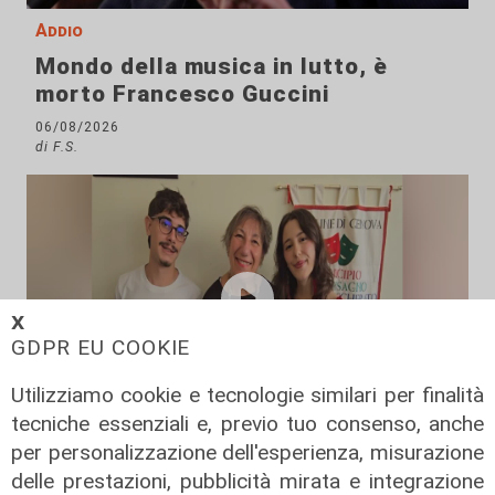
Addio
Mondo della musica in lutto, è
morto Francesco Guccini
06/08/2026
di F.S.
𝗫
GDPR EU COOKIE
Utilizziamo cookie e tecnologie similari per finalità
tecniche essenziali e, previo tuo consenso, anche
La rassegna
per personalizzazione dell'esperienza, misurazione
Arte Nomade: la Media Valbisagno
delle prestazioni, pubblicità mirata e integrazione