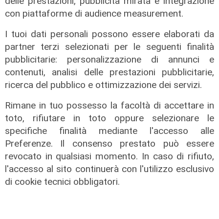
delle prestazioni, pubblicità mirata e integrazione
con piattaforme di audience measurement.
I tuoi dati personali possono essere elaborati da
partner terzi selezionati per le seguenti finalità
pubblicitarie: personalizzazione di annunci e
Calciomercato
contenuti, analisi delle prestazioni pubblicitarie,
ricerca del pubblico e ottimizzazione dei servizi.
Genoa, ufficiale il colpo Sow. E
Vogliacco va alla Cremonese
Rimane in tuo possesso la facoltà di accettare in
06/08/2026
toto, rifiutare in toto oppure selezionare le
di Filippo Serio
specifiche finalità mediante l'accesso alle
Preferenze. Il consenso prestato può essere
revocato in qualsiasi momento. In caso di rifiuto,
l'accesso al sito continuerà con l'utilizzo esclusivo
di cookie tecnici obbligatori.