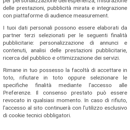
per personalizzazione dell'esperienza, misurazione
delle prestazioni, pubblicità mirata e integrazione
con piattaforme di audience measurement.
I tuoi dati personali possono essere elaborati da
partner terzi selezionati per le seguenti finalità
pubblicitarie: personalizzazione di annunci e
contenuti, analisi delle prestazioni pubblicitarie,
ricerca del pubblico e ottimizzazione dei servizi.
L'operazione
Rimane in tuo possesso la facoltà di accettare in
Bici rubate in partenza da Genova
toto, rifiutare in toto oppure selezionare le
verso il Marocco, maxi carico
specifiche finalità mediante l'accesso alle
scoperto grazie a una cimice nel
Preferenze. Il consenso prestato può essere
manubrio
revocato in qualsiasi momento. In caso di rifiuto,
l'accesso al sito continuerà con l'utilizzo esclusivo
04/08/2026
di F.S.
di cookie tecnici obbligatori.