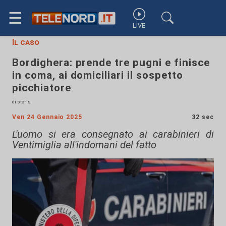
☰
LIVE
Il caso
Bordighera: prende tre pugni e finisce
in coma, ai domiciliari il sospetto
picchiatore
di steris
Ven 24 Gennaio 2025
32 sec
L'uomo si era consegnato ai carabinieri di
Ventimiglia all'indomani del fatto