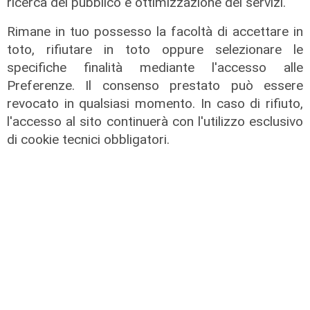
ricerca del pubblico e ottimizzazione dei servizi.
Rimane in tuo possesso la facoltà di accettare in
toto, rifiutare in toto oppure selezionare le
specifiche finalità mediante l'accesso alle
Preferenze. Il consenso prestato può essere
revocato in qualsiasi momento. In caso di rifiuto,
Spettacolo di luce
l'accesso al sito continuerà con l'utilizzo esclusivo
In migliaia a Camogli per la Stella
di cookie tecnici obbligatori.
Maris: spiaggia piena per la posa dei
lumini
03/08/2026
di r.c.