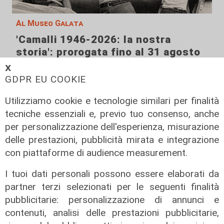
Al Museo Galata
'Camalli 1946-2026: la nostra
storia': prorogata fino al 31 agosto
la mostra sugli 80 anni della CULMV
𝗫
GDPR EU COOKIE
03/08/2026
di F.S.
Utilizziamo cookie e tecnologie similari per finalità
tecniche essenziali e, previo tuo consenso, anche
per personalizzazione dell'esperienza, misurazione
delle prestazioni, pubblicità mirata e integrazione
con piattaforme di audience measurement.
I tuoi dati personali possono essere elaborati da
partner terzi selezionati per le seguenti finalità
pubblicitarie: personalizzazione di annunci e
contenuti, analisi delle prestazioni pubblicitarie,