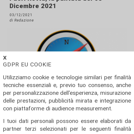
Dicembre 2021
03/12/2021
di Redazione
𝗫
GDPR EU COOKIE
Utilizziamo cookie e tecnologie similari per finalità
tecniche essenziali e, previo tuo consenso, anche
per personalizzazione dell'esperienza, misurazione
Fuori Rotta, la puntata del 26
delle prestazioni, pubblicità mirata e integrazione
Novembre 2021
con piattaforme di audience measurement.
26/11/2021
I tuoi dati personali possono essere elaborati da
di Redazione
partner terzi selezionati per le seguenti finalità