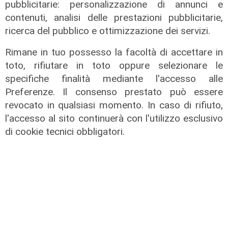
pubblicitarie: personalizzazione di annunci e
contenuti, analisi delle prestazioni pubblicitarie,
ricerca del pubblico e ottimizzazione dei servizi.
Rimane in tuo possesso la facoltà di accettare in
toto, rifiutare in toto oppure selezionare le
specifiche finalità mediante l'accesso alle
Preferenze. Il consenso prestato può essere
revocato in qualsiasi momento. In caso di rifiuto,
l'accesso al sito continuerà con l'utilizzo esclusivo
di cookie tecnici obbligatori.
La coalizione
La Spezia, Viviani (Lega): “Bisogna
limare tutte le divergenze tra
centrodestra e Forza Italia che ne
fa parte”
26/11/2021