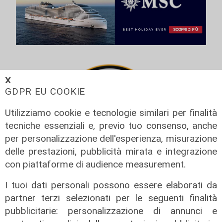
𝗫
GDPR EU COOKIE
Utilizziamo cookie e tecnologie similari per finalità
tecniche essenziali e, previo tuo consenso, anche
per personalizzazione dell'esperienza, misurazione
delle prestazioni, pubblicità mirata e integrazione
con piattaforme di audience measurement.
Fuori Rotta, la puntata del 19
I tuoi dati personali possono essere elaborati da
Novembre 2021
partner terzi selezionati per le seguenti finalità
20/11/2021
pubblicitarie: personalizzazione di annunci e
di Redazione