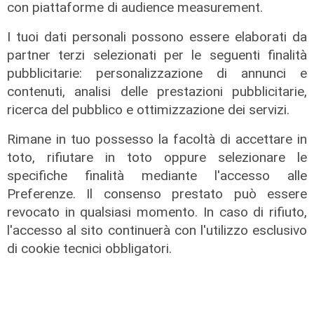
con piattaforme di audience measurement.
I tuoi dati personali possono essere elaborati da
partner terzi selezionati per le seguenti finalità
pubblicitarie: personalizzazione di annunci e
contenuti, analisi delle prestazioni pubblicitarie,
ricerca del pubblico e ottimizzazione dei servizi.
Rimane in tuo possesso la facoltà di accettare in
Le dichiarazioni
toto, rifiutare in toto oppure selezionare le
Sicurezza a Genova: il SIAP auspica
specifiche finalità mediante l'accesso alle
che l’incontro tra il Ministro
Preferenze. Il consenso prestato può essere
Piantedosi e la Sindaca Salis riporti
revocato in qualsiasi momento. In caso di rifiuto,
il tema nell’alveo corretto dei Patti
l'accesso al sito continuerà con l'utilizzo esclusivo
per la
di cookie tecnici obbligatori.
08/08/2026
di Redazione