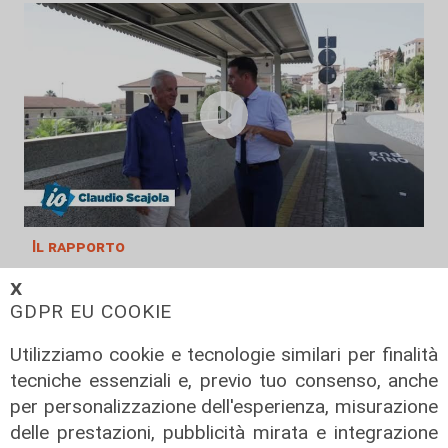
Il rapporto
Scajola: "Io e Bucci? Al governatore
𝗫
ho promesso che gli sarei stato
GDPR EU COOKIE
sempre vicino. Con il mio consiglio"
Utilizziamo cookie e tecnologie similari per finalità
09/08/2026
di Redazione
tecniche essenziali e, previo tuo consenso, anche
per personalizzazione dell'esperienza, misurazione
delle prestazioni, pubblicità mirata e integrazione