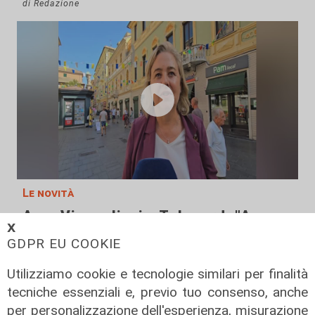
di Redazione
Le novità
Ass. Viscogliosi a Telenord: "A
𝗫
Puntavagno un'area cani al posto di
GDPR EU COOKIE
Mondobimbo 2. La pizzeria verrà
abbattuta, ampia area si affaccerà
Utilizziamo cookie e tecnologie similari per finalità
su skate park"
tecniche essenziali e, previo tuo consenso, anche
05/08/2026
per personalizzazione dell'esperienza, misurazione