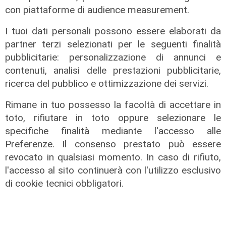
con piattaforme di audience measurement.
Il derby
I tuoi dati personali possono essere elaborati da
Mignanego: il 28 agosto la partita
dell'estate, preti e suore contro
partner terzi selezionati per le seguenti finalità
sindaci e parlamentari
pubblicitarie: personalizzazione di annunci e
contenuti, analisi delle prestazioni pubblicitarie,
08/08/2026
di Redazione
ricerca del pubblico e ottimizzazione dei servizi.
Rimane in tuo possesso la facoltà di accettare in
toto, rifiutare in toto oppure selezionare le
specifiche finalità mediante l'accesso alle
Preferenze. Il consenso prestato può essere
revocato in qualsiasi momento. In caso di rifiuto,
l'accesso al sito continuerà con l'utilizzo esclusivo
di cookie tecnici obbligatori.