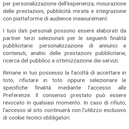
per personalizzazione dell'esperienza, misurazione
L'intervista
delle prestazioni, pubblicità mirata e integrazione
Pres. Ceraudo (Medio Ponente):
con piattaforme di audience measurement.
"Non demonizziamo nessuno, ma
tolleranza zero verso chi porta
I tuoi dati personali possono essere elaborati da
degrado"
partner terzi selezionati per le seguenti finalità
pubblicitarie: personalizzazione di annunci e
07/08/2026
contenuti, analisi delle prestazioni pubblicitarie,
ricerca del pubblico e ottimizzazione dei servizi.
Rimane in tuo possesso la facoltà di accettare in
toto, rifiutare in toto oppure selezionare le
specifiche finalità mediante l'accesso alle
Preferenze. Il consenso prestato può essere
revocato in qualsiasi momento. In caso di rifiuto,
l'accesso al sito continuerà con l'utilizzo esclusivo
di cookie tecnici obbligatori.