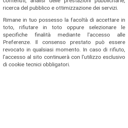
contenuti, analisi delle prestazioni pubblicitarie,
ricerca del pubblico e ottimizzazione dei servizi.
Rimane in tuo possesso la facoltà di accettare in
toto, rifiutare in toto oppure selezionare le
specifiche finalità mediante l'accesso alle
Preferenze. Il consenso prestato può essere
revocato in qualsiasi momento. In caso di rifiuto,
l'accesso al sito continuerà con l'utilizzo esclusivo
di cookie tecnici obbligatori.
Assegnazione
Tunnel subportuale, a Webuild il
maxi appalto da 803 milioni. Bucci:
"Passo che Genova attendeva da
decenni"
31/07/2026
di R.P.