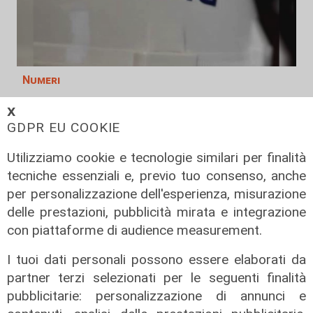
Numeri
Erg cresce nel primo semestre:
𝗫
ricavi a 409 milioni e margine
GDPR EU COOKIE
operativo lordo in aumento del 9%
Utilizziamo cookie e tecnologie similari per finalità
31/07/2026
di R. Eco.
tecniche essenziali e, previo tuo consenso, anche
per personalizzazione dell'esperienza, misurazione
delle prestazioni, pubblicità mirata e integrazione
con piattaforme di audience measurement.
I tuoi dati personali possono essere elaborati da
partner terzi selezionati per le seguenti finalità
pubblicitarie: personalizzazione di annunci e