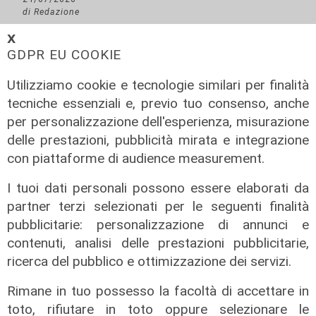
di Redazione
𝗫
GDPR EU COOKIE
Utilizziamo cookie e tecnologie similari per finalità
tecniche essenziali e, previo tuo consenso, anche
per personalizzazione dell'esperienza, misurazione
delle prestazioni, pubblicità mirata e integrazione
con piattaforme di audience measurement.
I tuoi dati personali possono essere elaborati da
Il progetto
partner terzi selezionati per le seguenti finalità
Egitto, Alstom alla guida di un
pubblicitarie: personalizzazione di annunci e
consorzio firma contratti da 690
contenuti, analisi delle prestazioni pubblicitarie,
milioni
ricerca del pubblico e ottimizzazione dei servizi.
18/06/2026
Rimane in tuo possesso la facoltà di accettare in
di Redazione
toto, rifiutare in toto oppure selezionare le