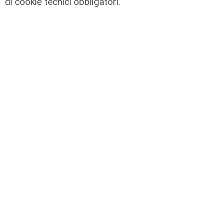
di cookie tecnici obbligatori.
L'impegno
Bassa Valbisagno riqualificata e
pulita: gli sforzi del presidente
Ivaldi
05/08/2026