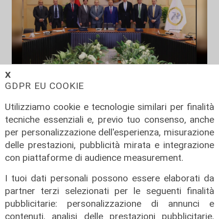
Il progetto
𝗫
GDPR EU COOKIE
Egitto, Alstom alla guida di un
consorzio firma contratti da 690
Utilizziamo cookie e tecnologie similari per finalità
milioni
tecniche essenziali e, previo tuo consenso, anche
18/06/2026
per personalizzazione dell'esperienza, misurazione
di Redazione
delle prestazioni, pubblicità mirata e integrazione
con piattaforme di audience measurement.
I tuoi dati personali possono essere elaborati da
partner terzi selezionati per le seguenti finalità
pubblicitarie: personalizzazione di annunci e
contenuti, analisi delle prestazioni pubblicitarie,