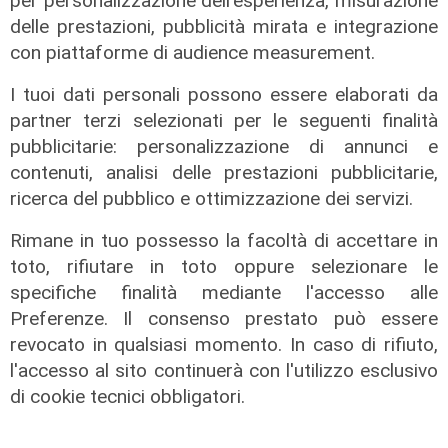
per personalizzazione dell'esperienza, misurazione
delle prestazioni, pubblicità mirata e integrazione
con piattaforme di audience measurement.
I tuoi dati personali possono essere elaborati da
L'impegno
partner terzi selezionati per le seguenti finalità
Bassa Valbisagno riqualificata e
pubblicitarie: personalizzazione di annunci e
pulita: gli sforzi del presidente
contenuti, analisi delle prestazioni pubblicitarie,
Ivaldi
ricerca del pubblico e ottimizzazione dei servizi.
05/08/2026
Rimane in tuo possesso la facoltà di accettare in
toto, rifiutare in toto oppure selezionare le
specifiche finalità mediante l'accesso alle
Preferenze. Il consenso prestato può essere
revocato in qualsiasi momento. In caso di rifiuto,
l'accesso al sito continuerà con l'utilizzo esclusivo
di cookie tecnici obbligatori.