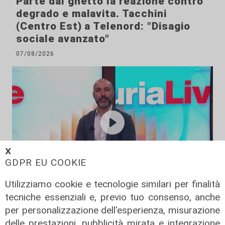
Parte dal ghetto la reazione contro
degrado e malavita. Tacchini
(Centro Est) a Telenord: "Disagio
sociale avanzato"
07/08/2026
𝗫
GDPR EU COOKIE
Utilizziamo cookie e tecnologie similari per finalità
L'esclusiva
tecniche essenziali e, previo tuo consenso, anche
Vassallo (consigliere delega
per personalizzazione dell'esperienza, misurazione
Vallate) a Telenord: "Riapertura di
delle prestazioni, pubblicità mirata e integrazione