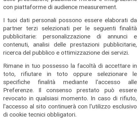
via Lepanto ottima notizia per
con piattaforme di audience measurement.
ridurre il traffico in Valpolcevera"
I tuoi dati personali possono essere elaborati da
07/08/2026
partner terzi selezionati per le seguenti finalità
pubblicitarie: personalizzazione di annunci e
contenuti, analisi delle prestazioni pubblicitarie,
ricerca del pubblico e ottimizzazione dei servizi.
Rimane in tuo possesso la facoltà di accettare in
toto, rifiutare in toto oppure selezionare le
specifiche finalità mediante l'accesso alle
Preferenze. Il consenso prestato può essere
revocato in qualsiasi momento. In caso di rifiuto,
l'accesso al sito continuerà con l'utilizzo esclusivo
di cookie tecnici obbligatori.