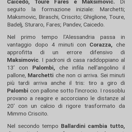
Caicedo, Toure Fares e Maksimovic.
Di
seguito la formazione iniziale: Marchetti;
Maksmovic, Biraschi, Criscito; Ghiglione, Toure,
Badelj, Sturaro, Fares; Pandev, Caicedo.
Nel primo tempo l'Alessandria passa in
vantaggio dopo 4 minuti con
Corazza,
che
approfitta di un errore difensivo di
Maksimovic
. I padroni di casa raddoppiano al
13’ con
Palombi,
che infila nell'angolino il
pallone,
Marchetti
che non ci arriva. Sei minuti
più tardi arriva anche il tris: tiro a giro di
Palombi
con pallone sotto l'incrocio. I rossoblu
provano a reagire e accorciano le distanze al
20' con un calcio di rigore trasformato da
Mimmo Criscito.
Nel secondo tempo
Ballardini cambia tutto,