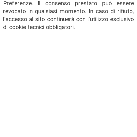
Genoa, ufficiale il colpo Sow. E
Preferenze. Il consenso prestato può essere
Vogliacco va alla Cremonese
revocato in qualsiasi momento. In caso di rifiuto,
06/08/2026
l'accesso al sito continuerà con l'utilizzo esclusivo
di Filippo Serio
di cookie tecnici obbligatori.
La sentenza
Contesa Preziosi - Genoa, il
Tribunale di Milano dà ragione all'ex