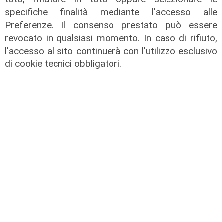
pulita: gli sforzi del presidente
specifiche finalità mediante l'accesso alle
Ivaldi
Preferenze. Il consenso prestato può essere
05/08/2026
revocato in qualsiasi momento. In caso di rifiuto,
l'accesso al sito continuerà con l'utilizzo esclusivo
di cookie tecnici obbligatori.