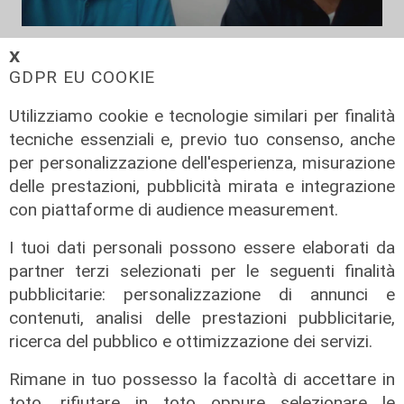
Le posizioni
𝗫
Barricate sulle linee extraurbane a
GDPR EU COOKIE
integrazione delle linee Amt
Utilizziamo cookie e tecnologie similari per finalità
05/08/2026
tecniche essenziali e, previo tuo consenso, anche
per personalizzazione dell'esperienza, misurazione
delle prestazioni, pubblicità mirata e integrazione
con piattaforme di audience measurement.
I tuoi dati personali possono essere elaborati da
partner terzi selezionati per le seguenti finalità
pubblicitarie: personalizzazione di annunci e
contenuti, analisi delle prestazioni pubblicitarie,
ricerca del pubblico e ottimizzazione dei servizi.
L'impegno
Rimane in tuo possesso la facoltà di accettare in
Bassa Valbisagno riqualificata e
toto, rifiutare in toto oppure selezionare le