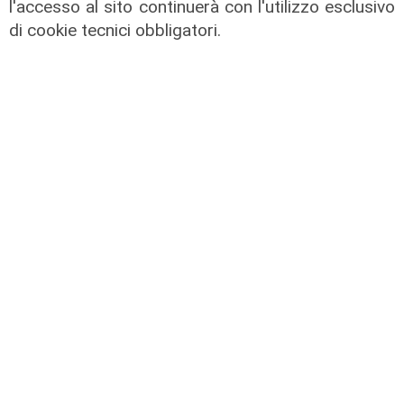
l'accesso al sito continuerà con l'utilizzo esclusivo
di cookie tecnici obbligatori.
Le posizioni
Barricate sulle linee extraurbane a
integrazione delle linee Amt
05/08/2026
L'impegno
Bassa Valbisagno riqualificata e