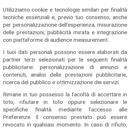
Utilizziamo cookie e tecnologie similari per finalità
tecniche essenziali e, previo tuo consenso, anche
Le novità
per personalizzazione dell'esperienza, misurazione
Ass. Viscogliosi a Telenord: "A
delle prestazioni, pubblicità mirata e integrazione
Puntavagno un'area cani al posto di
con piattaforme di audience measurement.
Mondobimbo 2. La pizzeria verrà
abbattuta, ampia area si affaccerà
I tuoi dati personali possono essere elaborati da
su skate park"
partner terzi selezionati per le seguenti finalità
05/08/2026
pubblicitarie: personalizzazione di annunci e
contenuti, analisi delle prestazioni pubblicitarie,
ricerca del pubblico e ottimizzazione dei servizi.
Rimane in tuo possesso la facoltà di accettare in
toto, rifiutare in toto oppure selezionare le
specifiche finalità mediante l'accesso alle
Preferenze. Il consenso prestato può essere
revocato in qualsiasi momento. In caso di rifiuto,