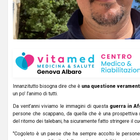
l
a
y
V
i
d
Innanzitutto bisogna dire che è
una questione verament
e
un po' l’animo di tutti.
o
Da vent’anni viviamo le immagini
di questa
guerra in Af
persone che scappano, da quella che è una prospettiva 
del ritorno dei talebani, ha sicuramente fatto stringere il cuo
"Cogoleto è un paese che ha sempre accolto le person