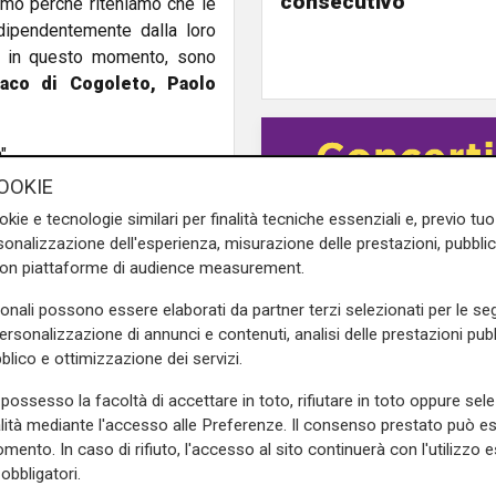
consecutivo
iamo perchè riteniamo che le
dipendentemente dalla loro
, in questo momento, sono
daco di Cogoleto, Paolo
".
OOKIE
e sulla Liguria seguiteci sul
okie e tecnologie similari per finalità tecniche essenziali e, previo t
e
e su
Facebook
.
onalizzazione dell'esperienza, misurazione delle prestazioni, pubblic
con piattaforme di audience measurement.
sonali possono essere elaborati da partner terzi selezionati per le seg
personalizzazione di annunci e contenuti, analisi delle prestazioni pubbl
blico e ottimizzazione dei servizi.
possesso la facoltà di accettare in toto, rifiutare in toto oppure sele
alità mediante l'accesso alle Preferenze. Il consenso prestato può 
mento. In caso di rifiuto, l'accesso al sito continuerà con l'utilizzo e
obbligatori.