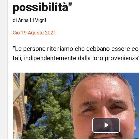
possibilità"
di Anna Li Vigni
Gio 19 Agosto 2021
“Le persone riteniamo che debbano essere co
tali, indipendentemente dalla loro provenienza
P