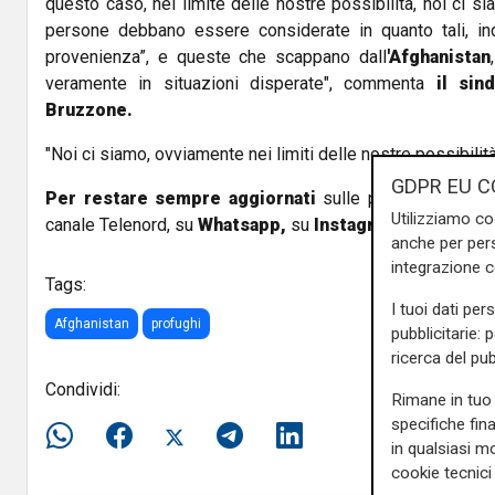
questo caso, nel limite delle nostre possibilità, noi ci s
persone debbano essere considerate in quanto tali, in
provenienza”, e queste che scappano dall
'Afghanistan
veramente in situazioni disperate", commenta
il sin
Bruzzone.
"Noi ci siamo, ovviamente nei limiti delle nostre possibilità
GDPR EU C
Per restare sempre aggiornati
sulle principali notizi
Utilizziamo co
canale Telenord, su
Whatsapp,
su
Instagram
,
su
Youtub
anche per pers
integrazione 
Tags:
I tuoi dati per
Afghanistan
profughi
pubblicitarie: 
ricerca del pub
Condividi:
Rimane in tuo 
specifiche fin
in qualsiasi mo
cookie tecnici 