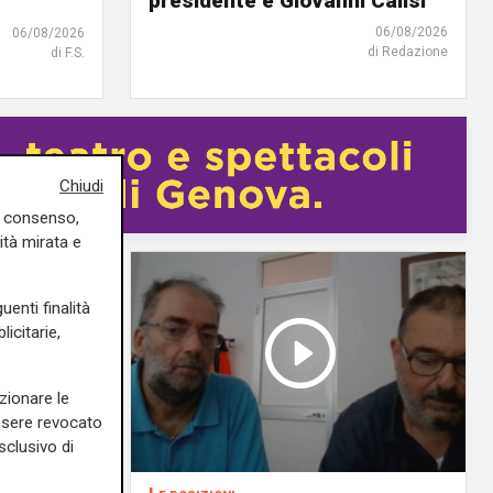
presidente è Giovanni Calisi
06/08/2026
06/08/2026
di Redazione
di F.S.
Chiudi
uo consenso,
ità mirata e
uenti finalità
icitarie,
zionare le
essere revocato
sclusivo di