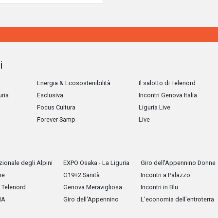
i
Energia & Ecosostenibilità
Il salotto di Telenord
uria
Esclusiva
Incontri Genova Italia
Focus Cultura
Liguria Live
Forever Samp
Live
ionale degli Alpini
EXPO Osaka - La Liguria
Giro dell'Appennino Donne
he
G19+2 Sanità
Incontri a Palazzo
Telenord
Genova Meravigliosa
Incontri in Blu
IA
Giro dell'Appennino
L'economia dell'entroterra