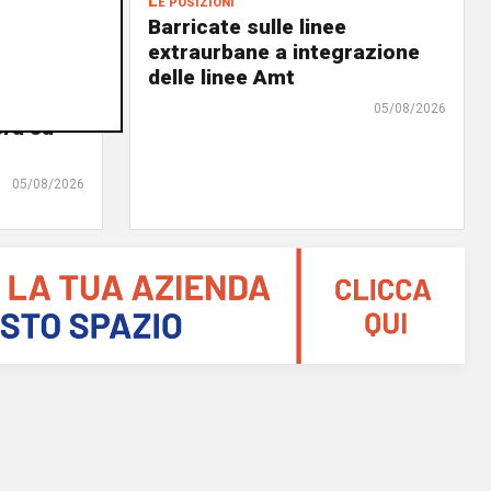
Le posizioni
lenord:
Barricate sulle linee
 cani al
extraurbane a integrazione
 2. La
delle linee Amt
uta,
05/08/2026
erà su
05/08/2026