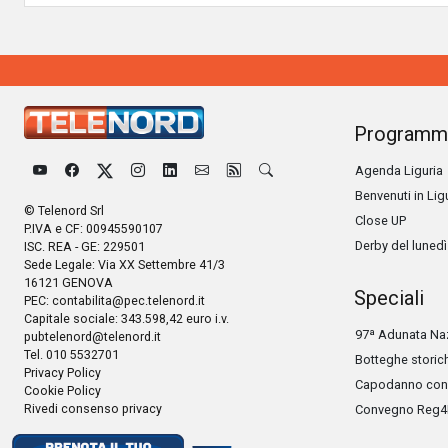
Programm
Agenda Liguria
Benvenuti in Lig
© Telenord Srl
Close UP
P.IVA e CF: 00945590107
Derby del lunedì
ISC. REA - GE: 229501
Sede Legale: Via XX Settembre 41/3
16121 GENOVA
Speciali
PEC:
contabilita@pec.telenord.it
Capitale sociale: 343.598,42 euro i.v.
97ª Adunata Naz
pubtelenord@telenord.it
Tel. 010 5532701
Botteghe storic
Privacy Policy
Capodanno con 
Cookie Policy
Rivedi consenso privacy
Convegno Reg4