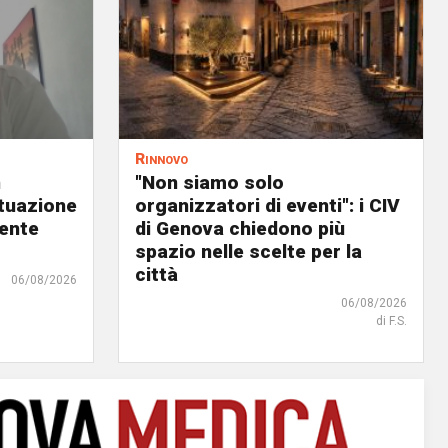
Rinnovo
n
"Non siamo solo
ituazione
organizzatori di eventi": i CIV
dente
di Genova chiedono più
spazio nelle scelte per la
città
06/08/2026
06/08/2026
di F.S.