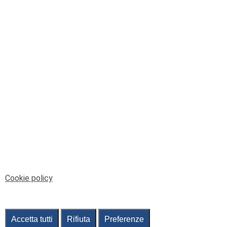
© Telenord Srl
P.IVA e CF: 00945590107 - ISC. REA - GE: 229501
Sede Legale: Via XX Settembre 41/3, 16121 GENOVA
PEC: contabilita@pec.telenord.it
Capitale sociale: 343.598,42 euro i.v.
Tutti i diritti riservati, vietata la copia anche parziale
dei contenuti
pubtelenord@telenord.it
Tel. 010 55 32 701
Informativa della privacy
|
Gestisci consenso
Cookie policy
Accetta tutti
Rifiuta
Preferenze