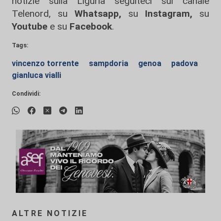
notizie sulla Liguria seguiteci sul canale
Telenord, su
Whatsapp,
su
Instagram
,
su
Youtube
e su
Facebook
.
Tags:
vincenzo torrente
sampdoria
genoa
padova
gianluca vialli
Condividi:
ALTRE NOTIZIE