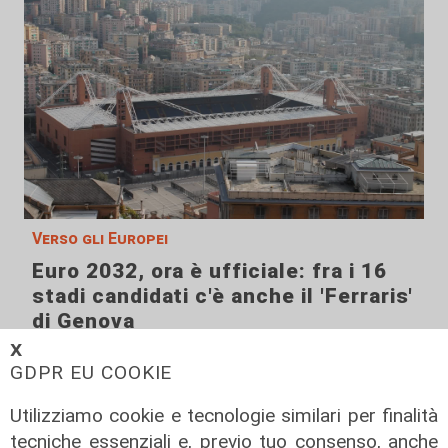
Verso gli Europei
Euro 2032, ora è ufficiale: fra i 16
stadi candidati c'è anche il 'Ferraris'
di Genova
𝗫
04/08/2026
di Redazione Sport
GDPR EU COOKIE
Utilizziamo cookie e tecnologie similari per finalità
tecniche essenziali e, previo tuo consenso, anche