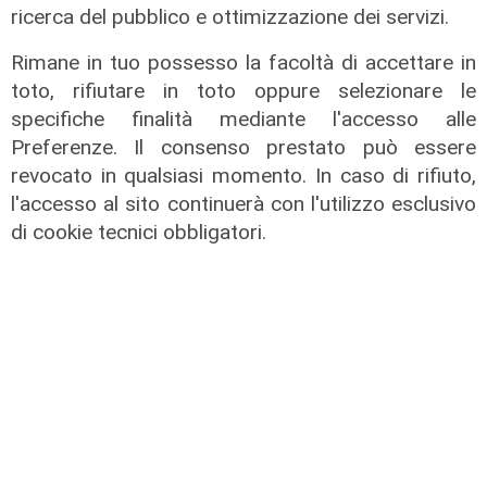
ricerca del pubblico e ottimizzazione dei servizi.
Rimane in tuo possesso la facoltà di accettare in
La posizione
toto, rifiutare in toto oppure selezionare le
Agitazione aziende in subappalto
specifiche finalità mediante l'accesso alle
Amt: la situazione secondo il
Preferenze. Il consenso prestato può essere
vicepresidente Anav
revocato in qualsiasi momento. In caso di rifiuto,
06/08/2026
l'accesso al sito continuerà con l'utilizzo esclusivo
di cookie tecnici obbligatori.