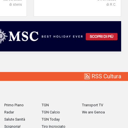
di steris
di R.C.
RSS Cultura
Primo Piano
TGN
Transport TV
Radar
TGN Calcio
We are Genoa
Salute Sanità
TGN Today
Scignoria!
Tiro Incrociato