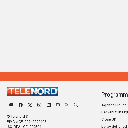
Programm
Agenda Liguria
Benvenuti in Lig
© Telenord Srl
Close UP
P.IVA e CF: 00945590107
Derby del lunedì
ISC. REA - GE: 229501