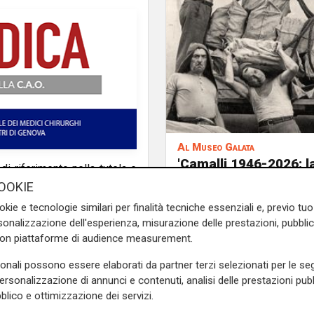
Al Museo Galata
'Camalli 1946-2026: l
i riferimento nella tutela e
storia': prorogata fin
ico marchio motociclistico
OOKIE
agosto la mostra sug
orgio Parodi, aviatore e
okie e tecnologie similari per finalità tecniche essenziali e, previo t
anni della CULMV
ebre brand dell’Aquila, Elena
onalizzazione dell'esperienza, misurazione delle prestazioni, pubblic
e Giorgio Parodi, impegnata
con piattaforme di audience measurement.
guri dell’azienda.
sonali possono essere elaborati da partner terzi selezionati per le seg
personalizzazione di annunci e contenuti, analisi delle prestazioni pubbl
cazioni e progetti culturali,
blico e ottimizzazione dei servizi.
frendo un racconto intimo e