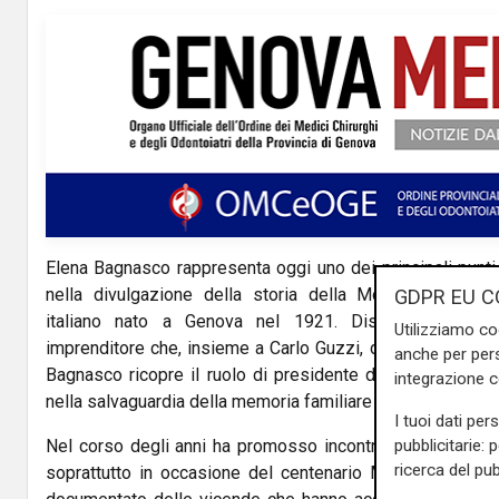
V
i
d
e
o
Elena Bagnasco rappresenta oggi uno dei principali punti d
nella divulgazione della storia della Moto Guzzi, stor
GDPR EU C
italiano nato a Genova nel 1921. Discendente di Gi
Utilizziamo co
imprenditore che, insieme a Carlo Guzzi, diede vita al cel
anche per pers
Bagnasco ricopre il ruolo di presidente dell’Associazion
integrazione 
nella salvaguardia della memoria familiare e delle origini li
I tuoi dati per
pubblicitarie: 
Nel corso degli anni ha promosso incontri pubblici, pubbli
ricerca del pub
soprattutto in occasione del centenario Moto Guzzi, of