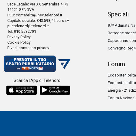
Sede Legale: Via XX Settembre 41/3
16121 GENOVA
Speciali
PEC:
contabilita@pec.telenord.it
Capitale sociale: 343.598,42 euro i.v.
97ª Adunata Naz
pubtelenord@telenord.it
Tel. 010 5532701
Botteghe storic
Privacy Policy
Capodanno con 
Cookie Policy
Rivedi consenso privacy
Convegno Reg4
Forum
Ecosostenibilita
Scarica l'App di Telenord
Ecosostenibilità
Energia - 2° edi
Forum Nazionale 