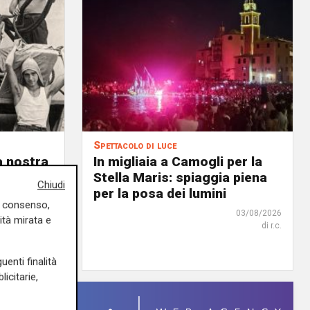
Spettacolo di luce
a nostra
In migliaia a Camogli per la
o al 31
Stella Maris: spiaggia piena
Chiudi
li 80
per la posa dei lumini
uo consenso,
03/08/2026
ità mirata e
di r.c.
03/08/2026
di F.S.
uenti finalità
icitarie,