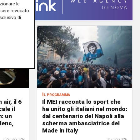
zionare le
essere revocato
sclusivo di
Il programma
air, il 6
Il MEI racconta lo sport che
ale il
ha unito gli italiani nel mondo:
n: un
dal centenario del Napoli alla
lenc,
scherma ambasciatrice del
Made in Italy
02/08/2026
31/07/2026