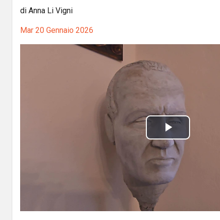
di Anna Li Vigni
Mar 20 Gennaio 2026
P
l
a
y