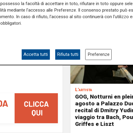
scita e lo sviluppo di uno
possesso la facoltà di accettare in toto, rifiutare in toto oppure sele
un volume dedicato alla figura
alità mediante l'accesso alle Preferenze. Il consenso prestato può 
ia industriale del Novecento,
mento. In caso di rifiuto, l'accesso al sito continuerà con l'utilizzo e
smissione dei valori, della
obbligatori.
lia e all’estero.
e sulla Liguria seguiteci sul
e
e su
Facebook
.
Accetta tutti
Rifiuta tutti
Preferenze
L'artista
GOG, Notturni en plein 
agosto a Palazzo Duc
recital di Dmitry Yudi
viaggio tra Bach, Pou
Griffes e Liszt