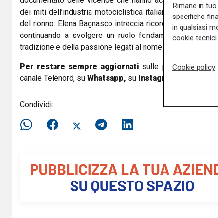
documentato delle vicende che hanno accompagnato la na
Rimane in tuo 
dei miti dell’industria motociclistica italiana. Autrice di 
specifiche fin
del nonno, Elena Bagnasco intreccia ricordi privati e stor
in qualsiasi mo
continuando a svolgere un ruolo fondamentale nella tra
cookie tecnici 
tradizione e della passione legati al nome Moto Guzzi, in Ita
Per restare sempre aggiornati
sulle principali notizi
Cookie policy
canale Telenord, su
Whatsapp,
su
Instagram
,
su
Youtub
Condividi: