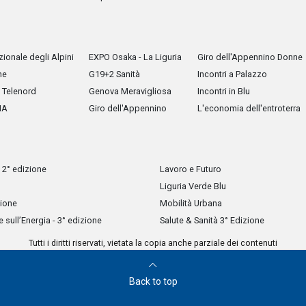
ionale degli Alpini
EXPO Osaka - La Liguria
Giro dell'Appennino Donne
he
G19+2 Sanità
Incontri a Palazzo
Telenord
Genova Meravigliosa
Incontri in Blu
IA
Giro dell'Appennino
L'economia dell'entroterra
 2° edizione
Lavoro e Futuro
Liguria Verde Blu
zione
Mobilità Urbana
sull’Energia - 3° edizione
Salute & Sanità 3° Edizione
Tutti i diritti riservati, vietata la copia anche parziale dei contenuti
Back to top