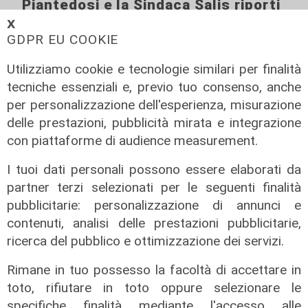
Piantedosi e la Sindaca Salis riporti
il tema nell’alveo corretto dei Patti
𝗫
per la
GDPR EU COOKIE
08/08/2026
Utilizziamo cookie e tecnologie similari per finalità
di Redazione
tecniche essenziali e, previo tuo consenso, anche
per personalizzazione dell'esperienza, misurazione
delle prestazioni, pubblicità mirata e integrazione
con piattaforme di audience measurement.
I tuoi dati personali possono essere elaborati da
partner terzi selezionati per le seguenti finalità
pubblicitarie: personalizzazione di annunci e
contenuti, analisi delle prestazioni pubblicitarie,
ricerca del pubblico e ottimizzazione dei servizi.
Rimane in tuo possesso la facoltà di accettare in
toto, rifiutare in toto oppure selezionare le
specifiche finalità mediante l'accesso alle