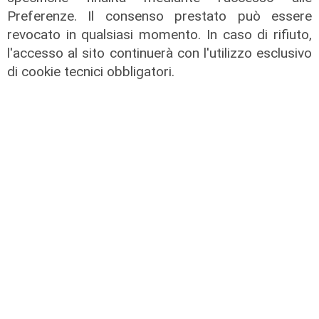
Preferenze. Il consenso prestato può essere
revocato in qualsiasi momento. In caso di rifiuto,
l'accesso al sito continuerà con l'utilizzo esclusivo
Le temperature
di cookie tecnici obbligatori.
Genova, caldo torrido: bollino rosso
anche lunedì
08/08/2026
di c.b.