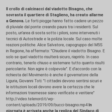
Il crollo di calcinacci dal viadotto Bisagno, che
sovrasta il quartiere di Staglieno, ha creato allarme
a Genova.
Le forti piogge hanno fatto cadere un pezzo
di pluviale dal ponte creando paura tra i residenti. Sul
posto, un’area di sosta sotto i piloni, sono intervenuti i
tecnici di Autostrade e la polizia locale. Sul caso molte
reazioni politiche. Alice Salvatore, capogruppo del M5S
in Regione, ha affermato: "Chiudere il viadotto Bisagno. E
solo se quel viadotto risulterà sicuro, riaprirlo. In caso
contrario, tenerlo chiuso e sistemare tutto quanto risulti
pericolante. Non agire è colpevole". E d’accordo con la
richiesta del Movimento è anche il governatore della
Liguria, Giovanni Toti: "I cittadini devono sentirsi sicuri e
le istituzioni locali devono avere la certezza che le
informazioni trasmesse siano verificate e veritiere"
http://video.telenord.it/wp-
content/uploads/2019/09/bucci-bisagno.mp4
In
giornata è arrivata anche la replica del Sindaco di