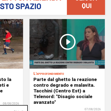
L'approfondimento
to la
Parte dal ghetto la reazione
eti e
contro degrado e malavita.
 e
Tacchini (Centro Est) a
Telenord: "Disagio sociale
avanzato"
08/08/2026
di Redazione
07/08/2026