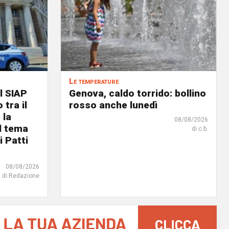
Le temperature
l SIAP
Genova, caldo torrido: bollino
 tra il
rosso anche lunedì
 la
08/08/2026
il tema
di c.b.
i Patti
08/08/2026
di Redazione