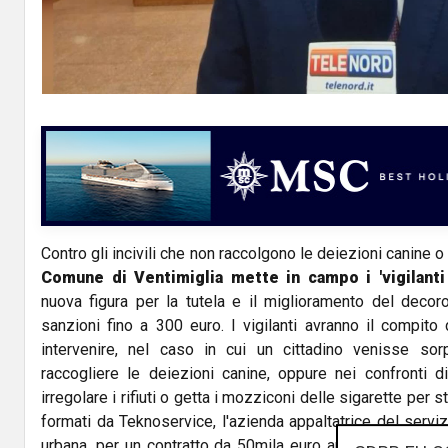
Contro gli incivili che non raccolgono le deiezioni canine o 
Comune di Ventimiglia mette in campo i 'vigilanti 
nuova figura per la tutela e il miglioramento del decor
sanzioni fino a 300 euro. I vigilanti avranno il compito d
intervenire, nel caso in cui un cittadino venisse so
raccogliere le deiezioni canine, oppure nei confronti d
irregolare i rifiuti o getta i mozziconi delle sigarette per str
formati da Teknoservice, l'azienda appaltatrice del servi
urbana, per un contratto da 50mila euro annui. I vigilanti