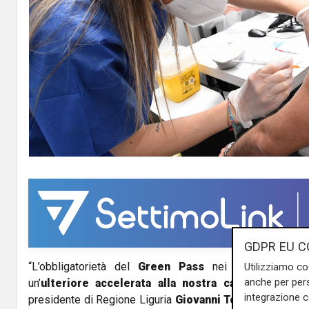
GDPR EU C
“L’obbligatorietà del
Green Pass
nei luoghi di lav
Utilizziamo co
anche per pers
un’
ulteriore accelerata alla nostra campagna vacc
integrazione 
presidente di Regione Liguria
Giovanni Toti
ai dati giorn