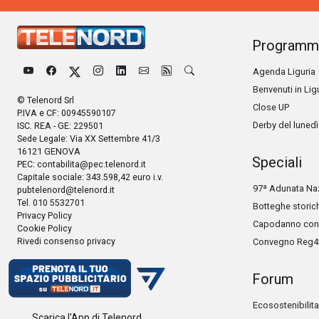
Programm
Agenda Liguria
Benvenuti in Lig
© Telenord Srl
Close UP
P.IVA e CF: 00945590107
Derby del lunedì
ISC. REA - GE: 229501
Sede Legale: Via XX Settembre 41/3
16121 GENOVA
Speciali
PEC:
contabilita@pec.telenord.it
Capitale sociale: 343.598,42 euro i.v.
97ª Adunata Naz
pubtelenord@telenord.it
Tel. 010 5532701
Botteghe storic
Privacy Policy
Capodanno con 
Cookie Policy
Rivedi consenso privacy
Convegno Reg4
Forum
Ecosostenibilita
Scarica l'App di Telenord