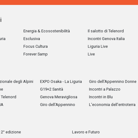
i
Energia & Ecosostenibilità
Il salotto di Telenord
uria
Esclusiva
Incontri Genova Italia
Focus Cultura
Liguria Live
Forever Samp
Live
ionale degli Alpini
EXPO Osaka - La Liguria
Giro dell'Appennino Donne
he
G19+2 Sanità
Incontri a Palazzo
Telenord
Genova Meravigliosa
Incontri in Blu
IA
Giro dell'Appennino
L'economia dell'entroterra
 2° edizione
Lavoro e Futuro