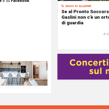
e
e su
Facebook
.
Il grido di allarme
Se al Pronto Soccors
Gaslini non c'è un or
di guardia
di G