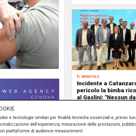
Il miracolo
Incidente a Catanzaro
pericolo la bimba ric
al Gaslini: "Nessun d
neurologico né motor
OOKIE
oro ha permesso di dare
okie e tecnologie similari per finalità tecniche essenziali e, previo t
onalizzazione dell'esperienza, misurazione delle prestazioni, pubblic
inale
". E' il commento del
con piattaforme di audience measurement.
alieri che arrivano dai
centri