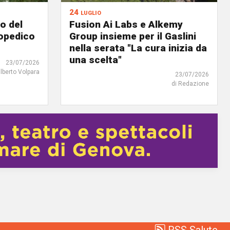
24 luglio
o del
Fusion Ai Labs e Alkemy
topedico
Group insieme per il Gaslini
nella serata "La cura inizia da
una scelta"
23/07/2026
ilberto Volpara
23/07/2026
di Redazione
RSS Salute