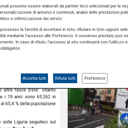
 di ieri, venerdì, sono
1.553
sonali possono essere elaborati da partner terzi selezionati per le seg
temporaneamente continuano
personalizzazione di annunci e contenuti, analisi delle prestazioni pubbl
ni.
Se al primo giorno di
blico e ottimizzazione dei servizi.
no state 970, ieri le dosi
possesso la facoltà di accettare in toto, rifiutare in toto oppure sele
ono state 365.
alità mediante l'accesso alle Preferenze. Il consenso prestato può 
(nei dati sono esclusi gli
mento. In caso di rifiuto, l'accesso al sito continuerà con l'utilizzo e
obbligatori.
 in queste categorie) è quella
fascia 35-39 anni con 210
azioni: “Un altro risultato
reen Pass nei luoghi di
an voce – ha aggiunto il
Accetta tutti
Rifiuta tutti
Preferenze
 con maggior velocità, ora ci
 altre fasce d’età”. Intanto
e i 19 anni: sono 65.262 in
i al 65,4 % della popolazione
e sulla Liguria seguiteci sul