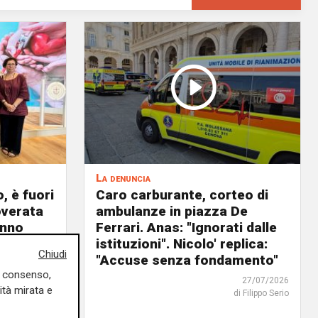
La denuncia
, è fuori
Caro carburante, corteo di
overata
ambulanze in piazza De
anno
Ferrari. Anas: "Ignorati dalle
io"
istituzioni". Nicolo' replica:
Chiudi
"Accuse senza fondamento"
03/08/2026
uo consenso,
di Filippo Serio
27/07/2026
ità mirata e
di Filippo Serio