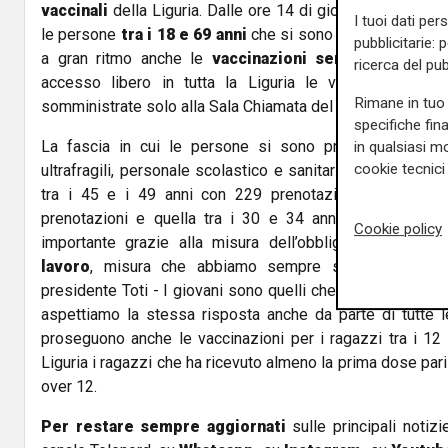
vaccinali
della Liguria. Dalle ore 14 di giovedì alle ore 14
I tuoi dati per
le persone
tra i 18 e 69 anni
che si sono prenotate; con
pubblicitarie: 
a gran ritmo anche le
vaccinazioni senza prenotazio
ricerca del pub
accesso libero in tutta la Liguria le vaccinazioni so
Rimane in tuo 
somministrate solo alla Sala Chiamata del Porto in Asl3 s
specifiche fin
La fascia in cui le persone si sono prenotate di più 
in qualsiasi mo
cookie tecnici 
ultrafragili, personale scolastico e sanitario, classificati
tra i 45 e i 49 anni con 229 prenotazioni, segue la 
prenotazioni e quella tra i 30 e 34 anni con 205 prenot
Cookie policy
importante grazie alla misura dell’obbligatorietà del
G
lavoro
, misura che abbiamo sempre sostenuto a gr
presidente Toti - I giovani sono quelli che hanno risposto
aspettiamo la stessa risposta anche da parte di tutte le
proseguono anche le vaccinazioni per i ragazzi tra i 12 
Liguria i ragazzi che ha ricevuto almeno la prima dose par
over 12.
Per restare sempre aggiornati
sulle principali notizi