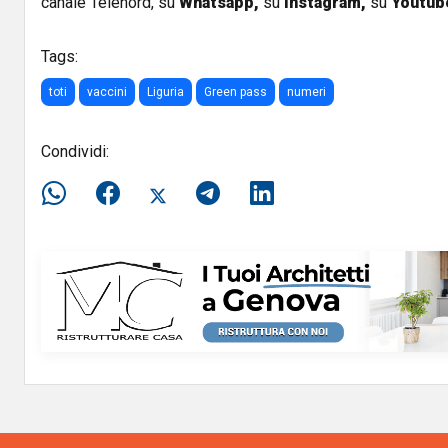
canale Telenord, su
Whatsapp,
su
Instagram
,
su
Youtub
Tags:
toti
vaccini
Liguria
Green pass
numeri
Condividi: