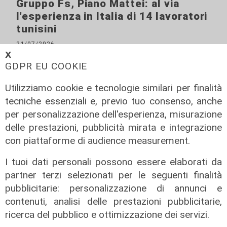
Gruppo Fs, Piano Mattei: al via
l'esperienza in Italia di 14 lavoratori
tunisini
21/07/2026
di Redazione
𝗫
GDPR EU COOKIE
Utilizziamo cookie e tecnologie similari per finalità
tecniche essenziali e, previo tuo consenso, anche
per personalizzazione dell'esperienza, misurazione
delle prestazioni, pubblicità mirata e integrazione
con piattaforme di audience measurement.
I tuoi dati personali possono essere elaborati da
partner terzi selezionati per le seguenti finalità
pubblicitarie: personalizzazione di annunci e
Il progetto
contenuti, analisi delle prestazioni pubblicitarie,
Egitto, Alstom alla guida di un
ricerca del pubblico e ottimizzazione dei servizi.
consorzio firma contratti da 690