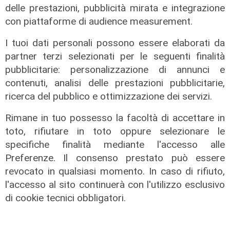
delle prestazioni, pubblicità mirata e integrazione
con piattaforme di audience measurement.
I tuoi dati personali possono essere elaborati da
partner terzi selezionati per le seguenti finalità
pubblicitarie: personalizzazione di annunci e
contenuti, analisi delle prestazioni pubblicitarie,
ricerca del pubblico e ottimizzazione dei servizi.
Rimane in tuo possesso la facoltà di accettare in
toto, rifiutare in toto oppure selezionare le
specifiche finalità mediante l'accesso alle
Preferenze. Il consenso prestato può essere
La trattativa
revocato in qualsiasi momento. In caso di rifiuto,
Genoa, Vogliacco a un passo dalla
l'accesso al sito continuerà con l'utilizzo esclusivo
Cremonese
di cookie tecnici obbligatori.
03/08/2026
di Claudio Baffico