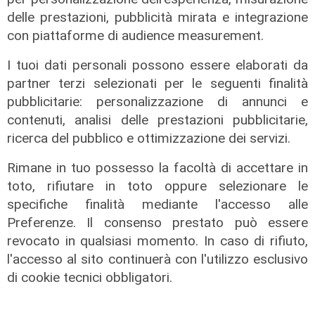
delle prestazioni, pubblicità mirata e integrazione
con piattaforme di audience measurement.
Verso gli Europei
Euro 2032, ora è ufficiale: fra i 16
I tuoi dati personali possono essere elaborati da
stadi candidati c'è anche il 'Ferraris'
partner terzi selezionati per le seguenti finalità
di Genova
pubblicitarie: personalizzazione di annunci e
04/08/2026
contenuti, analisi delle prestazioni pubblicitarie,
di Redazione Sport
ricerca del pubblico e ottimizzazione dei servizi.
Rimane in tuo possesso la facoltà di accettare in
toto, rifiutare in toto oppure selezionare le
specifiche finalità mediante l'accesso alle
Preferenze. Il consenso prestato può essere
revocato in qualsiasi momento. In caso di rifiuto,
l'accesso al sito continuerà con l'utilizzo esclusivo
di cookie tecnici obbligatori.