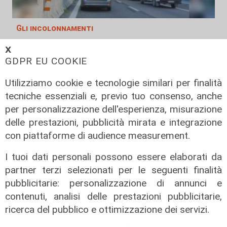
Gli incolonnamenti
A26: si ribalta mezzo pesante.
𝗫
Autostrada chiusa e poi riaperta
GDPR EU COOKIE
08/08/2026
Utilizziamo cookie e tecnologie similari per finalità
di c.b.
tecniche essenziali e, previo tuo consenso, anche
per personalizzazione dell'esperienza, misurazione
delle prestazioni, pubblicità mirata e integrazione
con piattaforme di audience measurement.
I tuoi dati personali possono essere elaborati da
partner terzi selezionati per le seguenti finalità
pubblicitarie: personalizzazione di annunci e
contenuti, analisi delle prestazioni pubblicitarie,
ricerca del pubblico e ottimizzazione dei servizi.