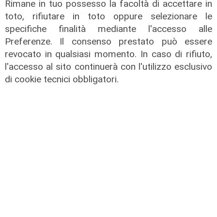
Rimane in tuo possesso la facoltà di accettare in
toto, rifiutare in toto oppure selezionare le
specifiche finalità mediante l'accesso alle
Preferenze. Il consenso prestato può essere
revocato in qualsiasi momento. In caso di rifiuto,
l'accesso al sito continuerà con l'utilizzo esclusivo
La paura
di cookie tecnici obbligatori.
Genova, finta carabiniera arrestata
dopo tentata truffa ad anziana
08/08/2026
di Claudio Baffico