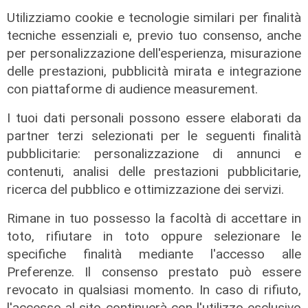
Utilizziamo cookie e tecnologie similari per finalità
tecniche essenziali e, previo tuo consenso, anche
per personalizzazione dell'esperienza, misurazione
delle prestazioni, pubblicità mirata e integrazione
con piattaforme di audience measurement.
I tuoi dati personali possono essere elaborati da
partner terzi selezionati per le seguenti finalità
pubblicitarie: personalizzazione di annunci e
contenuti, analisi delle prestazioni pubblicitarie,
Tragedia
ricerca del pubblico e ottimizzazione dei servizi.
Malore in mare, turista di 82 anni
muore a Rapallo
Rimane in tuo possesso la facoltà di accettare in
toto, rifiutare in toto oppure selezionare le
06/08/2026
di r.c.
specifiche finalità mediante l'accesso alle
Preferenze. Il consenso prestato può essere
revocato in qualsiasi momento. In caso di rifiuto,
l'accesso al sito continuerà con l'utilizzo esclusivo