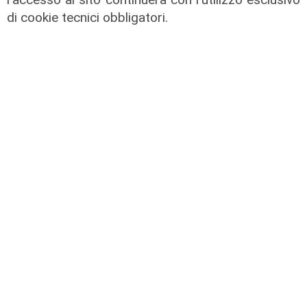
di cookie tecnici obbligatori.
Caos
Fumo nero dalla stazione
metropolitana di Dinegro, vigili del
fuoco domano principio di incendio
06/08/2026
di F.S.