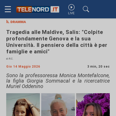
☰
LIVE
Il dramma
Tragedia alle Maldive, Salis: "Colpite
profondamente Genova e la sua
Università. Il pensiero della città è per
famiglie e amici"
di R.C.
Gio 14 Maggio 2026
3 min, 20 sec
Sono la professoressa Monica Montefalcone,
la figlia Giorgia Sommacal e la ricercatrice
Muriel Oddenino