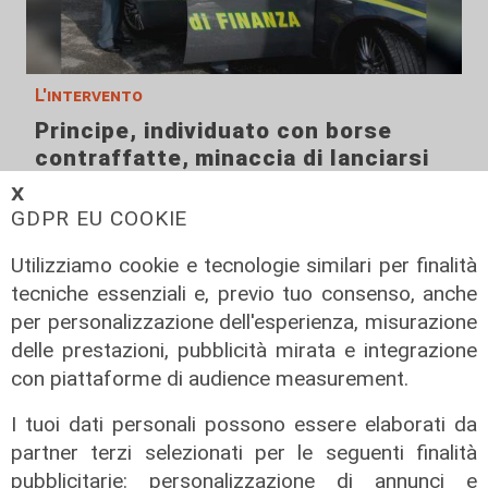
L'intervento
Principe, individuato con borse
contraffatte, minaccia di lanciarsi
nel vuoto
𝗫
GDPR EU COOKIE
08/08/2026
di c.b.
Utilizziamo cookie e tecnologie similari per finalità
tecniche essenziali e, previo tuo consenso, anche
per personalizzazione dell'esperienza, misurazione
delle prestazioni, pubblicità mirata e integrazione
con piattaforme di audience measurement.
I tuoi dati personali possono essere elaborati da
partner terzi selezionati per le seguenti finalità
pubblicitarie: personalizzazione di annunci e