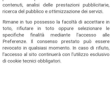
contenuti, analisi delle prestazioni pubblicitarie,
Gli incolonnamenti
ricerca del pubblico e ottimizzazione dei servizi.
A26: si ribalta mezzo pesante.
Rimane in tuo possesso la facoltà di accettare in
Autostrada chiusa e poi riaperta
toto, rifiutare in toto oppure selezionare le
08/08/2026
specifiche finalità mediante l'accesso alle
di c.b.
Preferenze. Il consenso prestato può essere
revocato in qualsiasi momento. In caso di rifiuto,
l'accesso al sito continuerà con l'utilizzo esclusivo
di cookie tecnici obbligatori.