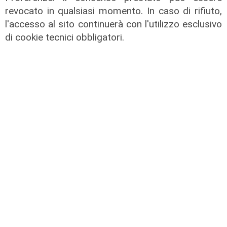
revocato in qualsiasi momento. In caso di rifiuto,
l'accesso al sito continuerà con l'utilizzo esclusivo
di cookie tecnici obbligatori.
Novità
Dimissioni in 24 ore dopo intervento
ad anca e ginocchia, via libera
all'ospedale San Martino
05/08/2026
di r.c.