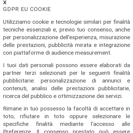
𝗫
GDPR EU COOKIE
Utilizziamo cookie e tecnologie similari per finalità
tecniche essenziali e, previo tuo consenso, anche
I consigli dell'esperto
per personalizzazione dell'esperienza, misurazione
Creme solari e conservazione dei
delle prestazioni, pubblicità mirata e integrazione
farmaci in estate: cosa sapere
con piattaforme di audience measurement.
05/08/2026
di Filippo Serio
I tuoi dati personali possono essere elaborati da
partner terzi selezionati per le seguenti finalità
pubblicitarie: personalizzazione di annunci e
contenuti, analisi delle prestazioni pubblicitarie,
ricerca del pubblico e ottimizzazione dei servizi.
Rimane in tuo possesso la facoltà di accettare in
toto, rifiutare in toto oppure selezionare le
specifiche finalità mediante l'accesso alle
Preferenze. Il consenso prestato può essere