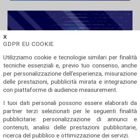
𝗫
GDPR EU COOKIE
Utilizziamo cookie e tecnologie similari per finalità
tecniche essenziali e, previo tuo consenso, anche
per personalizzazione dell'esperienza, misurazione
delle prestazioni, pubblicità mirata e integrazione
Tiro Incrociato - Lilli Lauro e
con piattaforme di audience measurement.
Armando Sanna 11/06/2026
I tuoi dati personali possono essere elaborati da
11/06/2026
di Redazione
partner terzi selezionati per le seguenti finalità
pubblicitarie: personalizzazione di annunci e
contenuti, analisi delle prestazioni pubblicitarie,
ricerca del pubblico e ottimizzazione dei servizi.