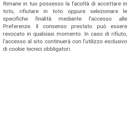
Rimane in tuo possesso la facoltà di accettare in
toto, rifiutare in toto oppure selezionare le
specifiche finalità mediante l'accesso alle
Preferenze. Il consenso prestato può essere
revocato in qualsiasi momento. In caso di rifiuto,
l'accesso al sito continuerà con l'utilizzo esclusivo
Tiro Incrociato - Stefano Giordano e
di cookie tecnici obbligatori.
Federico Bogliolo 10/06/2026
10/06/2026
di Redazione