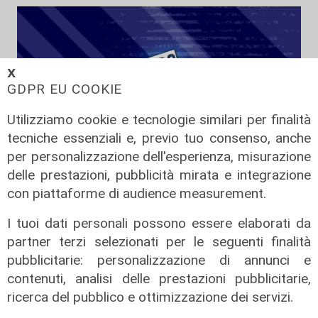
𝗫
GDPR EU COOKIE
Utilizziamo cookie e tecnologie similari per finalità
tecniche essenziali e, previo tuo consenso, anche
per personalizzazione dell'esperienza, misurazione
delle prestazioni, pubblicità mirata e integrazione
Tiro Incrociato - Fabio Ceraudo e
con piattaforme di audience measurement.
Federica Minarelli 10/06/2026
10/06/2026
I tuoi dati personali possono essere elaborati da
di Redazione
partner terzi selezionati per le seguenti finalità
pubblicitarie: personalizzazione di annunci e
contenuti, analisi delle prestazioni pubblicitarie,
ricerca del pubblico e ottimizzazione dei servizi.