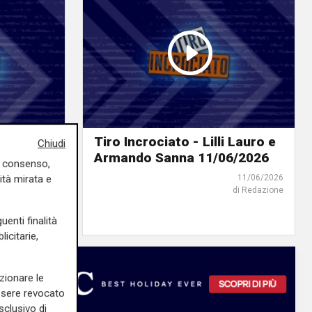
a
Tiro Incrociato - Lilli Lauro e
Chiudi
Pellerano
Armando Sanna 11/06/2026
uo consenso,
ità mirata e
11/06/2026
di Redazione
16/06/2026
di Redazione
uenti finalità
icitarie,
zionare le
essere revocato
sclusivo di