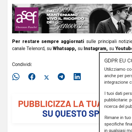
V
i
d
Per restare sempre aggiornati
sulle principali notizi
e
canale Telenord, su
Whatsapp,
su
Instagram
,
su
Youtub
o
GDPR EU C
Condividi:
Utilizziamo co
anche per pers
integrazione 
I tuoi dati per
pubblicitarie: 
ricerca del pub
Rimane in tuo 
specifiche fin
in qualsiasi mo