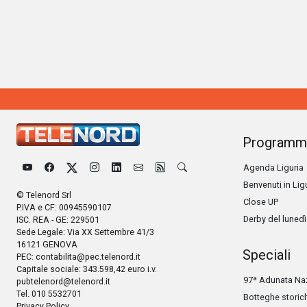
Programm
Agenda Liguria
Benvenuti in Lig
© Telenord Srl
Close UP
P.IVA e CF: 00945590107
Derby del lunedì
ISC. REA - GE: 229501
Sede Legale: Via XX Settembre 41/3
16121 GENOVA
Speciali
PEC:
contabilita@pec.telenord.it
Capitale sociale: 343.598,42 euro i.v.
97ª Adunata Naz
pubtelenord@telenord.it
Tel. 010 5532701
Botteghe storic
Privacy Policy