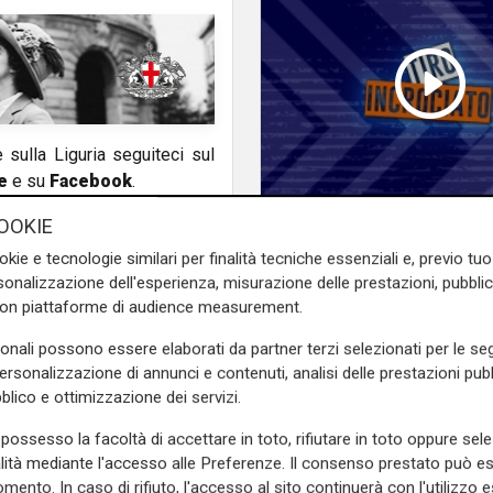
e sulla Liguria seguiteci sul
e
e su
Facebook
.
Tiro Incrociato - Erik
OOKIE
Venturini e Lorenzo 
okie e tecnologie similari per finalità tecniche essenziali e, previo t
16/06/2026
onalizzazione dell'esperienza, misurazione delle prestazioni, pubblic
con piattaforme di audience measurement.
sonali possono essere elaborati da partner terzi selezionati per le seg
personalizzazione di annunci e contenuti, analisi delle prestazioni pubbl
blico e ottimizzazione dei servizi.
possesso la facoltà di accettare in toto, rifiutare in toto oppure sele
alità mediante l'accesso alle Preferenze. Il consenso prestato può 
mento. In caso di rifiuto, l'accesso al sito continuerà con l'utilizzo e