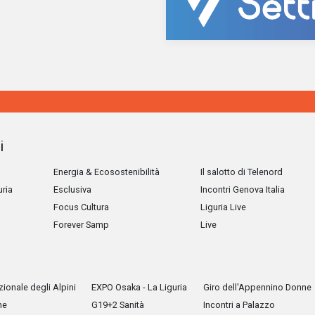
i
Energia & Ecosostenibilità
Il salotto di Telenord
uria
Esclusiva
Incontri Genova Italia
Focus Cultura
Liguria Live
Forever Samp
Live
ionale degli Alpini
EXPO Osaka - La Liguria
Giro dell'Appennino Donne
he
G19+2 Sanità
Incontri a Palazzo