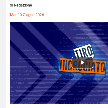
di Redazione
Mer 10 Giugno 2026
P
l
a
y