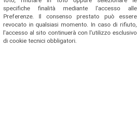
toto, rifiutare in toto oppure selezionare le
specifiche finalità mediante l'accesso alle
Preferenze. Il consenso prestato può essere
revocato in qualsiasi momento. In caso di rifiuto,
Tiro Incrociato - Fabio Ceraudo e
l'accesso al sito continuerà con l'utilizzo esclusivo
Federica Minarelli 10/06/2026
di cookie tecnici obbligatori.
10/06/2026
di Redazione
Tiro Incrociato - Francesca Ghio e