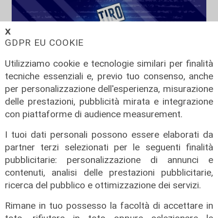
𝗫
GDPR EU COOKIE
Utilizziamo cookie e tecnologie similari per finalità
tecniche essenziali e, previo tuo consenso, anche
per personalizzazione dell'esperienza, misurazione
Tiro Incrociato - Lilli Lauro e
delle prestazioni, pubblicità mirata e integrazione
Armando Sanna 11/06/2026
con piattaforme di audience measurement.
11/06/2026
di Redazione
I tuoi dati personali possono essere elaborati da
partner terzi selezionati per le seguenti finalità
pubblicitarie: personalizzazione di annunci e
contenuti, analisi delle prestazioni pubblicitarie,
ricerca del pubblico e ottimizzazione dei servizi.
Rimane in tuo possesso la facoltà di accettare in