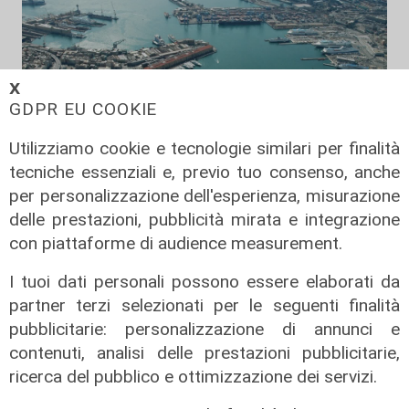
𝗫
GDPR EU COOKIE
Utilizziamo cookie e tecnologie similari per finalità
tecniche essenziali e, previo tuo consenso, anche
per personalizzazione dell'esperienza, misurazione
Numeri
delle prestazioni, pubblicità mirata e integrazione
Genova Industrie Navali: 22 milioni
con piattaforme di audience measurement.
di utile, riconferma per Garrè
I tuoi dati personali possono essere elaborati da
31/07/2026
partner terzi selezionati per le seguenti finalità
di R.C.
pubblicitarie: personalizzazione di annunci e
contenuti, analisi delle prestazioni pubblicitarie,
ricerca del pubblico e ottimizzazione dei servizi.