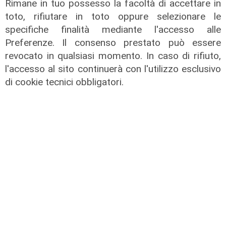
Rimane in tuo possesso la facoltà di accettare in
toto, rifiutare in toto oppure selezionare le
specifiche finalità mediante l'accesso alle
Preferenze. Il consenso prestato può essere
revocato in qualsiasi momento. In caso di rifiuto,
l'accesso al sito continuerà con l'utilizzo esclusivo
Numeri
di cookie tecnici obbligatori.
Erg cresce nel primo semestre:
ricavi a 409 milioni e margine
operativo lordo in aumento del 9%
31/07/2026
di R. Eco.