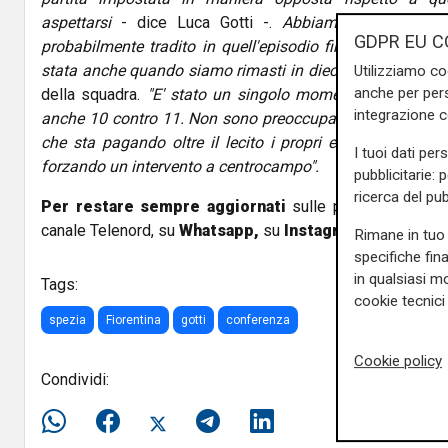
aspettarsi
- dice Luca Gotti -.
Abbiamo giocato con
GDPR EU C
probabilmente tradito in quell'episodio finale. La vogli
stata anche quando siamo rimasti in dieci"
. Il tecnico lo
Utilizziamo co
anche per pers
della squadra.
"E' stato un singolo momento, ma stava
integrazione 
anche 10 contro 11. Non sono preoccupato, anche se è 
che sta pagando oltre il lecito i propri errori. Come l'ep
I tuoi dati per
forzando un intervento a centrocampo".
pubblicitarie: 
ricerca del pub
Per restare sempre aggiornati
sulle principali notizi
canale Telenord, su
Whatsapp,
su
Instagram
,
su
Youtub
Rimane in tuo 
specifiche fin
in qualsiasi mo
Tags:
cookie tecnici 
spezia
Fiorentina
gotti
conferenza
Cookie policy
Condividi: