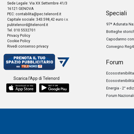
Sede Legale: Via XX Settembre 41/3
16121 GENOVA
Speciali
PEC:
contabilita@pec.telenord.it
Capitale sociale: 343.598,42 euro i.v.
97ª Adunata Naz
pubtelenord@telenord.it
Tel. 010 5532701
Botteghe storic
Privacy Policy
Capodanno con 
Cookie Policy
Rivedi consenso privacy
Convegno Reg4
Forum
Ecosostenibilita
Scarica l'App di Telenord
Ecosostenibilità
Energia - 2° edi
Forum Nazionale 