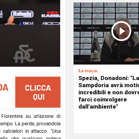
La vigilia
Spezia, Donadoni: "L
Sampdoria avrà moti
incredibili e non dov
farci coinvolgere
dall'ambiente"
Fiorentina su un'azione di
 tempo. La perde, provandola
 calciatori in attacco.
"Una
ella che qualcuno poteva