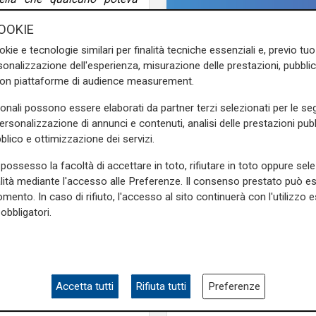
 coraggio e questo ci ha
OOKIE
a di non farsi comandare c'è
da in ogni caso l'applicazione
okie e tecnologie similari per finalità tecniche essenziali e, previo t
onalizzazione dell'esperienza, misurazione delle prestazioni, pubblic
mo gestendo bene gli spazi
con piattaforme di audience measurement.
vero che siamo una squadra
isodio dell'espulsione, nata
sonali possono essere elaborati da partner terzi selezionati per le seg
personalizzazione di annunci e contenuti, analisi delle prestazioni pubbl
blico e ottimizzazione dei servizi.
e sulla Liguria seguiteci sul
e
e su
Facebook
.
possesso la facoltà di accettare in toto, rifiutare in toto oppure sele
alità mediante l'accesso alle Preferenze. Il consenso prestato può 
mento. In caso di rifiuto, l'accesso al sito continuerà con l'utilizzo e
obbligatori.
Tre punti
Artistico eroe al Picc
Spezia batte il Pesca
Accetta tutti
Rifiuta tutti
Preferenze
di Fran