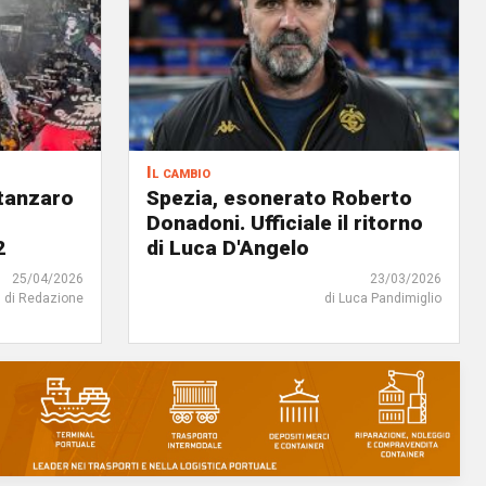
Il cambio
atanzaro
Spezia, esonerato Roberto
Donadoni. Ufficiale il ritorno
2
di Luca D'Angelo
25/04/2026
23/03/2026
di Redazione
di Luca Pandimiglio