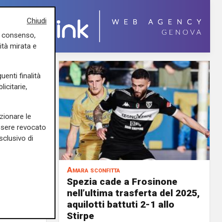
Chiudi
uo consenso,
ità mirata e
uenti finalità
icitarie,
zionare le
essere revocato
sclusivo di
Amara sconfitta
o, lo
Spezia cade a Frosinone
ra 2-1
nell’ultima trasferta del 2025,
aquilotti battuti 2-1 allo
27/12/2025
Stirpe
cesca Balestri