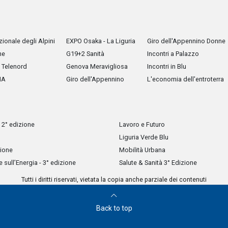
ionale degli Alpini
EXPO Osaka - La Liguria
Giro dell'Appennino Donne
he
G19+2 Sanità
Incontri a Palazzo
Telenord
Genova Meravigliosa
Incontri in Blu
IA
Giro dell'Appennino
L'economia dell'entroterra
 2° edizione
Lavoro e Futuro
Liguria Verde Blu
zione
Mobilità Urbana
sull’Energia - 3° edizione
Salute & Sanità 3° Edizione
Tutti i diritti riservati, vietata la copia anche parziale dei contenuti
Back to top