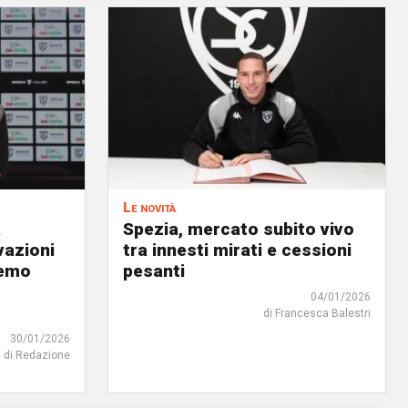
Le novità
a
Spezia, mercato subito vivo
vazioni
tra innesti mirati e cessioni
remo
pesanti
04/01/2026
di Francesca Balestri
30/01/2026
di Redazione