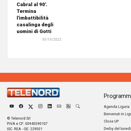
Cabral al 90'.
Termina
l'imbattibilità
casalinga degli
uomini di Gotti
30/10/2022
Programm
Agenda Liguria
Benvenuti in Lig
© Telenord Srl
Close UP
P.IVA e CF: 00945590107
Derby del lunedì
ISC. REA - GE: 229501