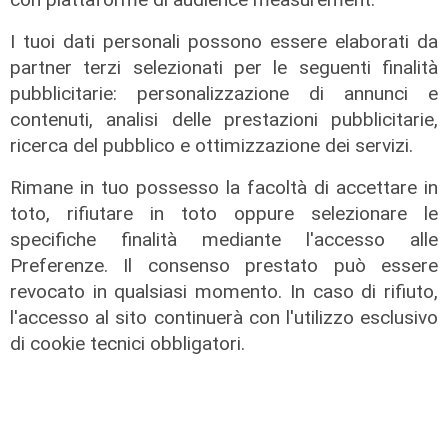
I tuoi dati personali possono essere elaborati da
partner terzi selezionati per le seguenti finalità
pubblicitarie: personalizzazione di annunci e
contenuti, analisi delle prestazioni pubblicitarie,
ricerca del pubblico e ottimizzazione dei servizi.
Rimane in tuo possesso la facoltà di accettare in
toto, rifiutare in toto oppure selezionare le
specifiche finalità mediante l'accesso alle
Preferenze. Il consenso prestato può essere
Le novità
revocato in qualsiasi momento. In caso di rifiuto,
Spezia, mercato subito vivo tra
l'accesso al sito continuerà con l'utilizzo esclusivo
innesti mirati e cessioni pesanti
di cookie tecnici obbligatori.
04/01/2026
di Francesca Balestri