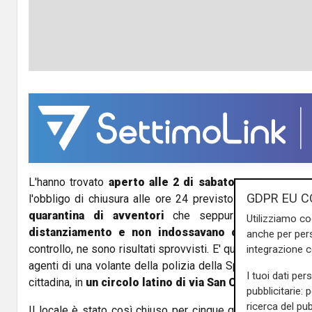
L'hanno trovato
aperto alle 2 di sabato notte
, come s
GDPR EU C
l'obbligo di chiusura alle ore 24 previsto dal dpcm dell
quarantina di avventori
che seppur seduti ai ta
Utilizziamo co
distanziamento e non indossavano correttamente
anche per pers
controllo, ne sono risultati sprovvisti. E' questa la scena c
integrazione 
agenti di una volante della polizia della Spezia, impegnat
I tuoi dati per
cittadina, in
un circolo latino di via San Cipriano
, a
Spez
pubblicitarie: 
ricerca del pub
Il locale è stato così chiuso per cinque giorni e al presi