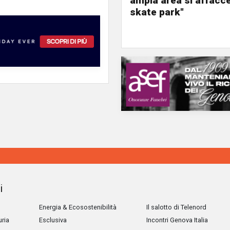
ampia area si affacc
skate park"
i
Energia & Ecosostenibilità
Il salotto di Telenord
uria
Esclusiva
Incontri Genova Italia