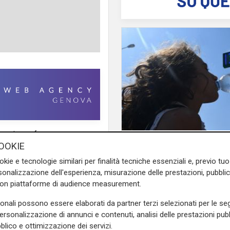
e niente fosse, nonostante
Afa
OOKIE
a scorsa settimana, con una
Caldo in Liguria, boll
voli
non rispettavano il
okie e tecnologie similari per finalità tecniche essenziali e, previo t
anche sabato: settim
 la mascherina
o che, al
onalizzazione dell'esperienza, misurazione delle prestazioni, pubblic
consecutivo
he si sono trovati davanti gli
con piattaforme di audience measurement.
a nel controllo della movida
sonali possono essere elaborati da partner terzi selezionati per le seg
ia
appunto.
personalizzazione di annunci e contenuti, analisi delle prestazioni pubbl
blico e ottimizzazione dei servizi.
dente del circolo sono state