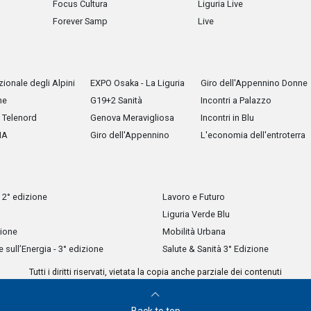
Focus Cultura
Liguria Live
Forever Samp
Live
ionale degli Alpini
EXPO Osaka - La Liguria
Giro dell'Appennino Donne
he
G19+2 Sanità
Incontri a Palazzo
Telenord
Genova Meravigliosa
Incontri in Blu
IA
Giro dell'Appennino
L'economia dell'entroterra
 2° edizione
Lavoro e Futuro
Liguria Verde Blu
zione
Mobilità Urbana
sull’Energia - 3° edizione
Salute & Sanità 3° Edizione
Tutti i diritti riservati, vietata la copia anche parziale dei contenuti