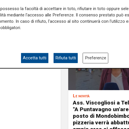
cuna, per un totale di 1.200
possesso la facoltà di accettare in toto, rifiutare in toto oppure sele
le per giorni cinque viene
alità mediante l'accesso alle Preferenze. Il consenso prestato può 
mattina, quando il personale
mento. In caso di rifiuto, l'accesso al sito continuerà con l'utilizzo e
e agli agenti della squadra
obbligatori.
quindi restare chiuso da oggi
passate al vaglio anche le
Accetta tutti
Rifiuta tutti
Preferenze
e sulla Liguria seguiteci sul
e
e su
Facebook
.
Le novità
Ass. Viscogliosi a Te
"A Puntavagno un'area
posto di Mondobimbo
pizzeria verrà abbatt