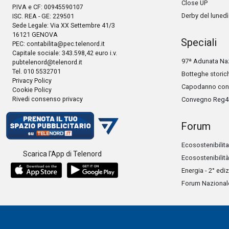
Close UP
P.IVA e CF: 00945590107
Derby del lunedì
ISC. REA - GE: 229501
Sede Legale: Via XX Settembre 41/3
16121 GENOVA
Speciali
PEC:
contabilita@pec.telenord.it
Capitale sociale: 343.598,42 euro i.v.
97ª Adunata Naz
pubtelenord@telenord.it
Tel. 010 5532701
Botteghe storic
Privacy Policy
Capodanno con 
Cookie Policy
Rivedi consenso privacy
Convegno Reg4
Forum
Ecosostenibilita
Scarica l'App di Telenord
Ecosostenibilità
Energia - 2° edi
Forum Nazionale 