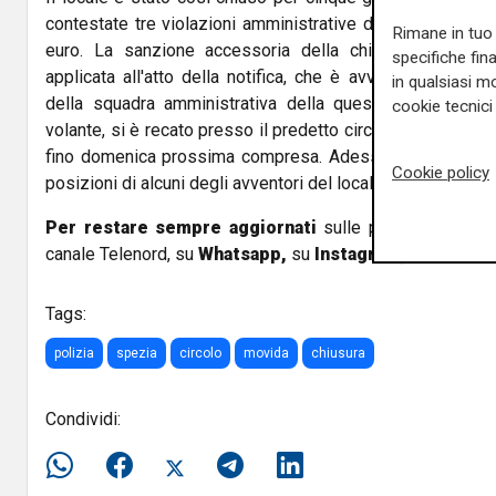
contestate tre violazioni amministrative da 400 euro cias
Rimane in tuo 
euro. La sanzione accessoria della chiusura del loca
specifiche fin
applicata all'atto della notifica, che è avvenuta questa 
in qualsiasi mo
della squadra amministrativa della questura, unitament
cookie tecnici 
volante, si è recato presso il predetto circolo, che dovrà 
fino domenica prossima compresa. Adesso però saranno 
Cookie policy
posizioni di alcuni degli avventori del locale.
Per restare sempre aggiornati
sulle principali notizi
canale Telenord, su
Whatsapp,
su
Instagram
,
su
Youtub
Tags:
polizia
spezia
circolo
movida
chiusura
Condividi: