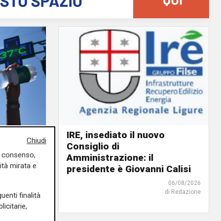
IRE, insediato il nuovo
Chiudi
Consiglio di
ino rosso
uo consenso,
Amministrazione: il
o giorno
ità mirata e
presidente è Giovanni Calisi
06/08/2026
06/08/2026
di Redazione
di F.S.
uenti finalità
icitarie,