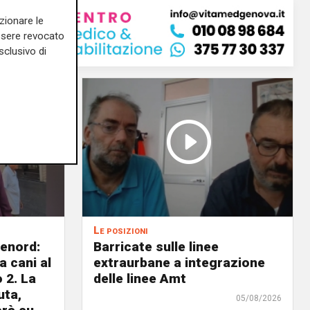
zionare le
essere revocato
sclusivo di
Le posizioni
lenord:
Barricate sulle linee
 cani al
extraurbane a integrazione
 2. La
delle linee Amt
uta,
05/08/2026