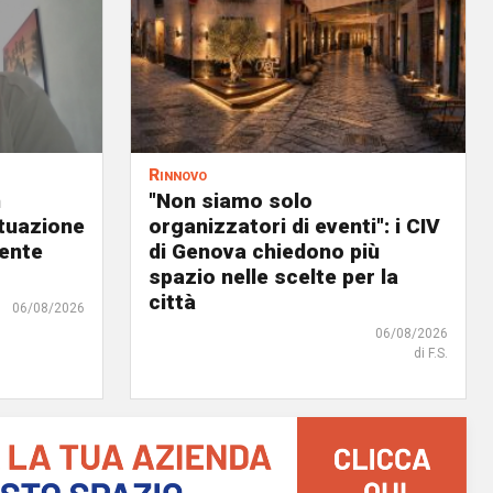
Rinnovo
n
"Non siamo solo
ituazione
organizzatori di eventi": i CIV
dente
di Genova chiedono più
spazio nelle scelte per la
città
06/08/2026
06/08/2026
di F.S.