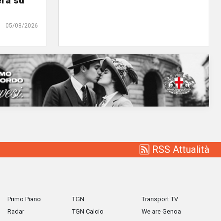
erà su
05/08/2026
RSS Attualità
Primo Piano
TGN
Transport TV
Radar
TGN Calcio
We are Genoa